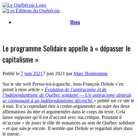
Skip
to
content
Menu
Le programme Solidaire appelle à « dépasser le
capitalisme »
Publié le
7 juin 2021
7 juin 2021
par
Marc Bonhomme
Sur le site web Presse-toi-à-gauche, Jean-François Delisle s’en
prend à mon article «
Évolution de l’antiracisme et de
l’indépendantisme de Québec solidaire — Un antiracisme abstrait
se conjuguant à un indépendantisme décroché
» publié sur ce site le
4 mai. Il n’a cependant rien à contre-argumenter au sujet des deux
affirmations du titre et argumentées dans le corps du texte. Cela
laisse supposer qu’il est d’accord avec ma critique. Pourtant il
m’accuse « de jouer le rôle de nuisances au sein de Québec solidaire
» et que sais-je encore. Il semble que Delisle se regardait alors dans
le miroir.