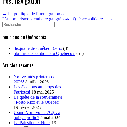
Post navigation
←
La politique de l’immigration de…
L’autoritarisme identitaire gangrène-t-il Québec solidaire…
→
Search
for:
boutique du Québécois
disquaire de Québec Radio
(3)
librairie des éditions du Québécois
(51)
Articles récents
Nouveautés printemps
2026!
8 juillet 2026
Les élections au temps des
Patriotes!
18 mai 2025
La quête de la souveraineté
: Porto Rico et le Québec
19 février 2025
Usine Northvolt à 7G$ : à
qui ça profite?
5 mai 2024
La Palestine et Nous
19