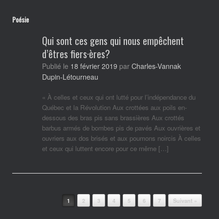
Poésie
Qui sont ces gens qui nous empêchent
d’êtres fiers·ères?
Charles-Vannak
Publié le
18 février 2019
par
Dupin-Létourneau
« À celles et ceux qui ont lutté pour l’indépendance du
Québec et la Révolution Aux crottées aux poils en-
dessous des bras pis sans brassières Aux crottés
barbus armés de bombes pis de pavés Aux ouvrières et
ouvriers aux dos brisés et aux poumons noircis À celles
et ceux qui luttent encore pour ce même […]
Post navigation
1
2
3
4
5
6
7
Suivant »