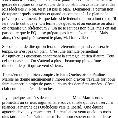
gestes de rupture sans se soucier de la constitution canadienne et des
lois fédérales ?
Non, tel n’est pas le plan.
Demander la permission
de rapatrier quels pouvoirs et quand et comment ?
Le plan ne le
prévoit pas vraiment.
Et que faire si le fédéral dit non à tout (ce qu’il
fera, on le sait tous) ?
On ferme nos gueules et on encaisse ou alors
on organise un référendum ?
On ne le sait pas non plus, mais on sait
par contre que le PQ ne se prépare pas à cette éventualité.
Mais
alors, c’est quoi précisément le plan, M. Drainville ?
Se contenter de dire qu’on fera un référendum quand cela sera le
temps, ce n’est pas un plan.
C’est une formule permettant
d’esquiver les questions concernant la stratégie, et rien d’autre. Tout
cela est navrant.
On s’attend à plus – beaucoup plus- d’une
direction de parti qui se veut sérieux.
Tous s’en rendent bien compte : le Parti Québécois de Pauline
Marois ne donne aucunement l’impression d’avoir travaillé fort pour
faire avancer le projet de pays au cours des dernières années. C’est
clair comme de l’eau de roches.
Il y a quelques années de cela maintenant, Mme Marois nous
promettait un sérieux argumentaire souverainiste qui devait servir à
relancer la marche des Québécois vers la liberté.
Une équipe
aguerrie devait s’y concentrer.
Le résultat est venu quelques mois
plus tard ;
le délai était donc suffisant pour espérer quelque chose