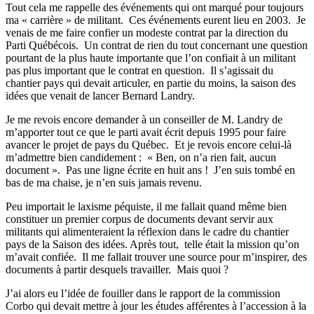
Tout cela me rappelle des événements qui ont marqué pour toujours
ma « carrière » de militant.
Ces événements eurent lieu en 2003.
Je
venais de me faire confier un modeste contrat par la direction du
Parti Québécois.
Un contrat de rien du tout concernant une question
pourtant de la plus haute importante que l’on confiait à un militant
pas plus important que le contrat en question.
Il s’agissait du
chantier pays qui devait articuler, en partie du moins, la saison des
idées que venait de lancer Bernard Landry.
Je me revois encore demander à un conseiller de M. Landry de
m’apporter tout ce que le parti avait écrit depuis 1995 pour faire
avancer le projet de pays du Québec.
Et je revois encore celui-là
m’admettre bien candidement :
« Ben, on n’a rien fait, aucun
document ».
Pas une ligne écrite en huit ans !
J’en suis tombé en
bas de ma chaise, je n’en suis jamais revenu.
Peu importait le laxisme péquiste, il me fallait quand même bien
constituer un premier corpus de documents devant servir aux
militants qui alimenteraient la réflexion dans le cadre du chantier
pays de la Saison des idées. Après tout, telle était la mission qu’on
m’avait confiée.
Il me fallait trouver une source pour m’inspirer, des
documents à partir desquels travailler.
Mais quoi ?
J’ai alors eu l’idée de fouiller dans le rapport de la commission
Corbo qui devait mettre à jour les études afférentes à l’accession à la