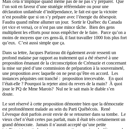
Mais cela n’implique quand même pas de ne pas s’y préparer.
Que
l’on soit en faveur d’une stratégie référendaire ou pour une
déclaration unilatérale d’indépendance, le fait est que la victoire
n’est possible que si on s’y prépare avec l’énergie du désespoir.
Faudra quand même allumer un jour.
Sortir le Québec du Canada
(et vice et versa), ce n’est pas une mince tâche.
Bien des gens
multiplient les efforts pour nous empêcher de le faire.
Parce qu’on a
moins de moyens que ces gens-là, il faut travailler 1000 fois plus fort
qu’eux.
C’est aussi simple que ça.
Dans sa lettre, Jacques Parizeau dit également avoir ressenti un
profond malaise par rapport au traitement qui a été réservé à une
proposition émanant de la circonscription de Crémazie et concernant
la mise sur pied d’une commission de préparation à la souveraineté,
une proposition avec laquelle on ne peut qu’être en accord.
Les
instances péquistes ont tranché :
proposition irrecevable.
En quoi
l’était-elle ? Pourquoi la rejeter ainsi du revers de la main? À quoi
joue le PQ de Mme Marois?
Nul ne le sait mais le diable s’en
doute.
Le sort réservé à cette proposition démontre bien que la démocratie
est profondément malade au sein du Parti Québécois.
René
Lévesque doit parfois avoir envie de se retourner dans sa tombe.
Le
vieux chef n’était certes pas parfait, mais il était très certainement un
grand démocrate.
Jamais il n’aurait accepté qu’une petite