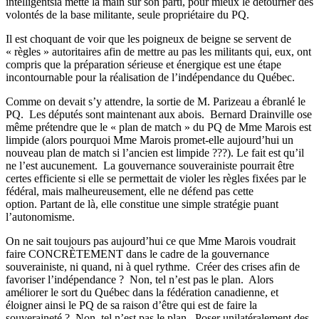
intelligentsia mette la main sur son parti, pour mieux le détourner des
volontés de la base militante, seule propriétaire du PQ.
Il est choquant de voir que les poigneux de beigne se servent de
« règles » autoritaires afin de mettre au pas les militants qui, eux, ont
compris que la préparation sérieuse et énergique est une étape
incontournable pour la réalisation de l’indépendance du Québec.
Comme on devait s’y attendre, la sortie de M. Parizeau a ébranlé le
PQ.
Les députés sont maintenant aux abois.
Bernard Drainville ose
même prétendre que le « plan de match » du PQ de Mme Marois est
limpide (alors pourquoi Mme Marois promet-elle aujourd’hui un
nouveau plan de match si l’ancien est limpide ???). Le fait est qu’il
ne l’est aucunement.
La gouvernance souverainiste pourrait être
certes efficiente si elle se permettait de violer les règles fixées par le
fédéral, mais malheureusement, elle ne défend pas cette
option.
Partant de là, elle constitue une simple stratégie puant
l’autonomisme.
On ne sait toujours pas aujourd’hui ce que Mme Marois voudrait
faire CONCRÈTEMENT dans le cadre de la gouvernance
souverainiste, ni quand, ni à quel rythme.
Créer des crises afin de
favoriser l’indépendance ?
Non, tel n’est pas le plan.
Alors
améliorer le sort du Québec dans la fédération canadienne, et
éloigner ainsi le PQ de sa raison d’être qui est de faire la
souveraineté ?
Non, tel n’est pas le plan.
Poser unilatéralement des