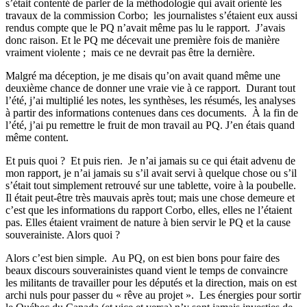
s’était contenté de parler de la méthodologie qui avait orienté les
travaux de la commission Corbo;
les journalistes s’étaient eux aussi
rendus compte que le PQ n’avait même pas lu le rapport.
J’avais
donc raison. Et le PQ me décevait une première fois de manière
vraiment violente ;
mais ce ne devrait pas être la dernière.
Malgré ma déception, je me disais qu’on avait quand même une
deuxième chance de donner une vraie vie à ce rapport.
Durant tout
l’été, j’ai multiplié les notes, les synthèses, les résumés, les analyses
à partir des informations contenues dans ces documents.
À la fin de
l’été, j’ai pu remettre le fruit de mon travail au PQ. J’en étais quand
même content.
Et puis quoi ?
Et puis rien.
Je n’ai jamais su ce qui était advenu de
mon rapport, je n’ai jamais su s’il avait servi à quelque chose ou s’il
s’était tout simplement retrouvé sur une tablette, voire à la poubelle.
Il était peut-être très mauvais après tout; mais une chose demeure et
c’est que les informations du rapport Corbo, elles, elles ne l’étaient
pas. Elles étaient vraiment de nature à bien servir le PQ et la cause
souverainiste. Alors quoi ?
Alors c’est bien simple.
Au PQ, on est bien bons pour faire des
beaux discours souverainistes quand vient le temps de convaincre
les militants de travailler pour les députés et la direction, mais on est
archi nuls pour passer du « rêve au projet ».
Les énergies pour sortir