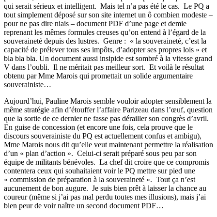
qui serait sérieux et intelligent.
Mais tel n’a pas été le cas.
Le PQ a
tout simplement déposé sur son site internet un ô combien modeste –
pour ne pas dire niais – document PDF d’une page et demie
reprenant les mêmes formules creuses qu’on entend à l’égard de la
souveraineté depuis des lustres.
Genre :
« la souveraineté, c’est la
capacité de prélever tous ses impôts, d’adopter ses propres lois » et
bla bla bla. Un document aussi insipide est sombré à la vitesse grand
V dans l’oubli.
Il ne méritait pas meilleur sort.
Et voilà le résultat
obtenu par Mme Marois qui promettait un solide argumentaire
souverainiste…
Aujourd’hui, Pauline Marois semble vouloir adopter sensiblement la
même stratégie afin d’étouffer l’affaire Parizeau dans l’œuf, question
que la sortie de ce dernier ne fasse pas dérailler son congrès d’avril.
En guise de concession (et encore une fois, cela prouve que le
discours souverainiste du PQ est actuellement confus et ambigu),
Mme Marois nous dit qu’elle veut maintenant permettre la réalisation
d’un « plan d’action ».
Celui-ci serait préparé sous peu par son
équipe de militants bénévoles.
La chef
dit croire que ce compromis
contentera ceux qui souhaitaient voir le PQ mettre sur pied une
« commission de préparation à la souveraineté ».
Tout ça n’est
aucunement de bon augure.
Je suis bien prêt à laisser la chance au
coureur (même si j’ai pas mal perdu toutes mes illusions), mais j’ai
bien peur de voir naître un second document PDF…