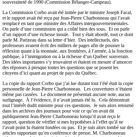
souveraineté de 1990 (Commission Bélanger-Campeau).
La Commission Corbo avait été initiée par le ministre Joseph Facal,
et le rapport avait été reçu par Jean-Pierre Charbonneau qui l’avait
remplacé en tant que ministre des Affaires intergouvernementales.
On parle d’une commission qui a coûté bien des sous.
Et on parle
d’un rapport d’une richesse inouïe.
Tout y était abordé, tout ce dont
parle M. Parizeau dans sa lettre d’hier.
Des intellectuels, des
professeurs avaient écrit des milliers de pages afin de pousser la
réflexion quant à la monnaie, aux frontières, à l’armée, à la fonction
publique, à l’immigration ou à la richesse d’un Québec souverain.
Des idées importantes s’y trouvaient et étaient en mesure d’amorcer
des réponses à presque toutes les questions que se posent les
citoyens d’ici quant au projet de pays du Québec.
La copie du rapport Corbo que j’ai lue durant tout l’été était la copie
personnelle de Jean-Pierre Charbonneau.
Les couvertures n’étaient
même pas cassées.
Le document ne présentait aucune note, aucun
surlignage.
À l’évidence, il n’avait jamais été lu.
Cela démontrait
tout l’intérêt dudit ministre pour ces questions.
Je suis alors retourné
dans les archives des journaux pour voir ce qu’en avait dit
publiquement Jean-Pierre Charbonneau lorsqu’il avait reçu le
rapport, question de vérifier si mes hypothèses à l’effet qu’il ne
l’avait point lu étaient fondées ou pas.
Et je suis alors tombé sur des
articles rapportant qu’en conférence de presse, M. Charbonneau