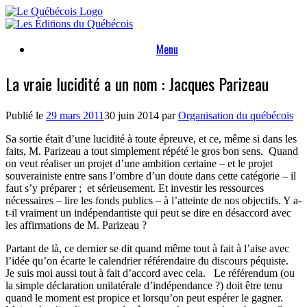
Skip
to
content
Menu
La vraie lucidité a un nom : Jacques Parizeau
Publié le
29 mars 2011
30 juin 2014
par
Organisation du québécois
Sa sortie était d’une lucidité à toute épreuve, et ce, même si dans les
faits, M. Parizeau a tout simplement répété le gros bon sens.
Quand
on veut réaliser un projet d’une ambition certaine – et le projet
souverainiste entre sans l’ombre d’un doute dans cette catégorie – il
faut s’y préparer ;
et sérieusement. Et investir les ressources
nécessaires – lire les fonds publics – à l’atteinte de nos objectifs. Y a-
t-il vraiment un indépendantiste qui peut se dire en désaccord avec
les affirmations de M. Parizeau ?
Partant de là, ce dernier se dit quand même tout à fait à l’aise avec
l’idée qu’on écarte le calendrier référendaire du discours péquiste.
Je suis moi aussi tout à fait d’accord avec cela.
Le référendum (ou
la simple déclaration unilatérale d’indépendance ?) doit être tenu
quand le moment est propice et lorsqu’on peut espérer le gagner.