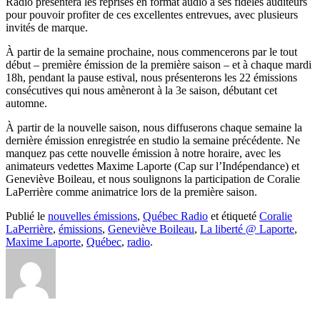
Radio présentera les reprises en format audio à ses fidèles auditeurs
pour pouvoir profiter de ces excellentes entrevues, avec plusieurs
invités de marque.
À partir de la semaine prochaine, nous commencerons par le tout
début – première émission de la première saison – et à chaque mardi
18h, pendant la pause estival, nous présenterons les 22 émissions
consécutives qui nous amèneront à la 3e saison, débutant cet
automne.
À partir de la nouvelle saison, nous diffuserons chaque semaine la
dernière émission enregistrée en studio la semaine précédente. Ne
manquez pas cette nouvelle émission à notre horaire, avec les
animateurs vedettes Maxime Laporte (Cap sur l’Indépendance) et
Geneviève Boileau, et nous soulignons la participation de Coralie
LaPerrière comme animatrice lors de la première saison.
Publié le
nouvelles émissions
,
Québec Radio
et étiqueté
Coralie
LaPerrière
,
émissions
,
Geneviève Boileau
,
La liberté @ Laporte
,
Maxime Laporte
,
Québec
,
radio
.