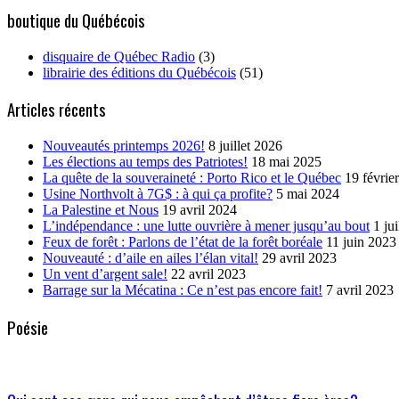
boutique du Québécois
disquaire de Québec Radio
(3)
librairie des éditions du Québécois
(51)
Articles récents
Nouveautés printemps 2026!
8 juillet 2026
Les élections au temps des Patriotes!
18 mai 2025
La quête de la souveraineté : Porto Rico et le Québec
19 févrie
Usine Northvolt à 7G$ : à qui ça profite?
5 mai 2024
La Palestine et Nous
19 avril 2024
L’indépendance : une lutte ouvrière à mener jusqu’au bout
1 ju
Feux de forêt : Parlons de l’état de la forêt boréale
11 juin 2023
Nouveauté : d’aile en ailes l’élan vital!
29 avril 2023
Un vent d’argent sale!
22 avril 2023
Barrage sur la Mécatina : Ce n’est pas encore fait!
7 avril 2023
Poésie