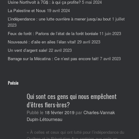
Usine Northvolt à 7G$ : à qui ça profite?
5 mai 2024
La Palestine et Nous
19 avril 2024
L’indépendance : une lutte ouvrière à mener jusqu’au bout
1 juillet
2023
Feux de forêt : Parlons de l’état de la forêt boréale
11 juin 2023
Nouveauté : d’aile en ailes l’élan vital!
29 avril 2023
Un vent d’argent sale!
22 avril 2023
Barrage sur la Mécatina : Ce n’est pas encore fait!
7 avril 2023
Poésie
Qui sont ces gens qui nous empêchent
d’êtres fiers·ères?
Charles-Vannak
Publié le
18 février 2019
par
Dupin-Létourneau
« À celles et ceux qui ont lutté pour l’indépendance du
Québec et la Révolution Aux crottées aux poils en-