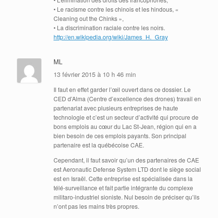
• Le racisme contre les chinois et les hindous, «
Cleaning out the Chinks »,
• La discrimination raciale contre les noirs.
http://en.wikipedia.org/wiki/James_H._Gray
ML
13 février 2015 à 10 h 46 min
Il faut en effet garder l’œil ouvert dans ce dossier. Le
CED d’Alma (Centre d’excellence des drones) travail en
partenariat avec plusieurs entreprises de haute
technologie et c’est un secteur d’activité qui procure de
bons emplois au cœur du Lac St-Jean, région qui en a
bien besoin de ces emplois payants. Son principal
partenaire est la québécoise CAE.
Cependant, il faut savoir qu’un des partenaires de CAE
est Aeronautic Defense System LTD dont le siège social
est en Israël. Cette entreprise est spécialisée dans la
télé-surveillance et fait partie intégrante du complexe
militaro-industriel sioniste. Nul besoin de préciser qu’ils
n’ont pas les mains très propres.