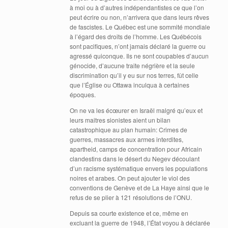
à moi ou à d’autres indépendantistes ce que l’on
peut écrire ou non, n’arrivera que dans leurs rêves
de fascistes. Le Québec est une sommité mondiale
à l’égard des droits de l’homme. Les Québécois
sont pacifiques, n’ont jamais déclaré la guerre ou
agressé quiconque. Ils ne sont coupables d’aucun
génocide, d’aucune traite négrière et la seule
discrimination qu’il y eu sur nos terres, fût celle
que l’Église ou Ottawa inculqua à certaines
époques.
On ne va les écœurer en Israël malgré qu’eux et
leurs maitres sionistes aient un bilan
catastrophique au plan humain: Crimes de
guerres, massacres aux armes interdites,
apartheid, camps de concentration pour Africain
clandestins dans le désert du Negev découlant
d’un racisme systématique envers les populations
noires et arabes. On peut ajouter le viol des
conventions de Genève et de La Haye ainsi que le
refus de se plier à 121 résolutions de l’ONU.
Depuis sa courte existence et ce, même en
excluant la guerre de 1948, l’État voyou à déclarée