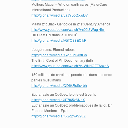
Mothers Matter – Who on earth cares (MaterCare
International Production)
http://gloria.tv/media/LaJYLoQXwDV
Maafa 21: Black Genocide in 21st Century America
http://www.youtube.com/watch?v=02t3Wqg-4Iw
DIEU est UN dans la TRINITÉ
http://gloria.tv/media/kGTQ38ECtkF
L’eugénisme. Éternel retour.
http://gloria.tv/media/XxgK3dKedGh
The Birth Control Pill Documentary (full)
http://www.youtube.com/watch?v=WNdOFE6oxdA
150 millions de chrétiens persécutés dans le monde
par les musulmans
http://gloria.tv/media/QD6kRsSs4bh
Euthanasie au Québec: le pire est à venir.
http://gloria.tv/media/JF7f65zSNhX
Euthanasie au Québec: problématiques de la loi, Dr
Etienne Montero – Ep.1
http://gloria.tv/media/KkZdpvAV2uZ