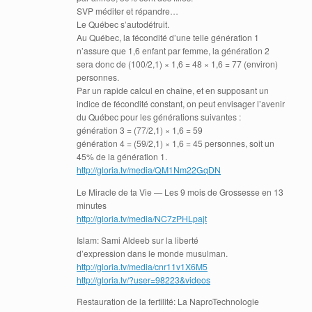
SVP méditer et répandre…
Le Québec s’autodétruit.
Au Québec, la fécondité d’une telle génération 1
n’assure que 1,6 enfant par femme, la génération 2
sera donc de (100/2,1) × 1,6 = 48 × 1,6 = 77 (environ)
personnes.
Par un rapide calcul en chaîne, et en supposant un
indice de fécondité constant, on peut envisager l’avenir
du Québec pour les générations suivantes :
génération 3 = (77/2,1) × 1,6 = 59
génération 4 = (59/2,1) × 1,6 = 45 personnes, soit un
45% de la génération 1.
http://gloria.tv/media/QM1Nm22GqDN
Le Miracle de ta Vie — Les 9 mois de Grossesse en 13
minutes
http://gloria.tv/media/NC7zPHLpajt
Islam: Sami Aldeeb sur la liberté
d’expression dans le monde musulman.
http://gloria.tv/media/cnr11v1X6M5
http://gloria.tv/?user=98223&videos
Restauration de la fertilité: La NaproTechnologie