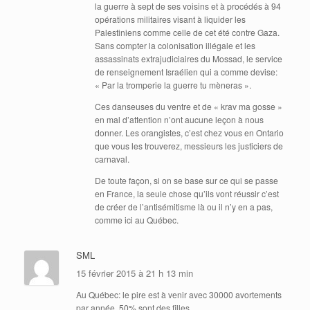
la guerre à sept de ses voisins et à procédés à 94
opérations militaires visant à liquider les
Palestiniens comme celle de cet été contre Gaza.
Sans compter la colonisation illégale et les
assassinats extrajudiciaires du Mossad, le service
de renseignement Israélien qui a comme devise:
« Par la tromperie la guerre tu mèneras ».
Ces danseuses du ventre et de « krav ma gosse »
en mal d’attention n’ont aucune leçon à nous
donner. Les orangistes, c’est chez vous en Ontario
que vous les trouverez, messieurs les justiciers de
carnaval.
De toute façon, si on se base sur ce qui se passe
en France, la seule chose qu’ils vont réussir c’est
de créer de l’antisémitisme là ou il n’y en a pas,
comme ici au Québec.
SML
15 février 2015 à 21 h 13 min
Au Québec: le pire est à venir avec 30000 avortements
par année, 50% sont des filles.