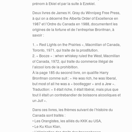
prénom à Ekiel et par la suite à Ezekiel.
Deux livres de James H. Gray du Winnipeg Free Press,
à qui on a décerné the Alberta Order of Excellence en
1987 et l’Ordre du Canada en 1988, documentent les
origines de la fortune et de l’entreprise Bronfman, à
savoir :
1. « Red Lights on the Prairies », Macmillan of Canada,
Toronto, 1971, qui traite de la prostitution.
2. « Booze » : when whiskey ruled the West, Macmillan
of Canada, 1972, qui traite du commerce illégal de
l’alcool lors de la prohibition.
À la page 185 du second livre, on qualifie Harry
Bronfman comme suit : « He was rich, he was liberal,
but most of all he was a « bootlegger » and a Jew ».
Traduction: « Il était riche, il était libéral, mais plus que
tout il était un contrebandier de boissons alcooliques et
un Juif ».
Dans ces livres, les thèmes suivant de l’histoire du
Canada sont traités :
• Les Orangistes, les alliés du KKK au USA,
• Le Ku Klux Klan,
• L’élimination des droits des francophones,