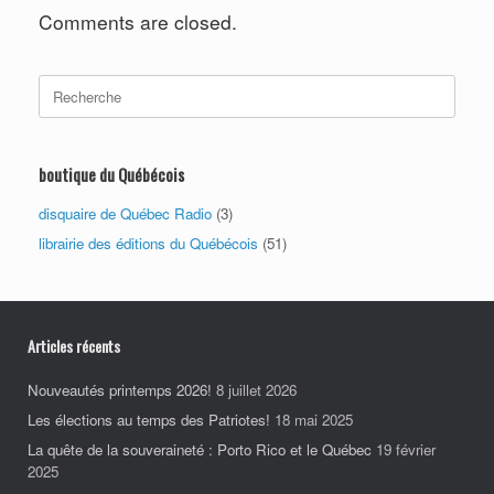
Comments are closed.
Search
for:
boutique du Québécois
disquaire de Québec Radio
(3)
librairie des éditions du Québécois
(51)
Articles récents
Nouveautés printemps 2026!
8 juillet 2026
Les élections au temps des Patriotes!
18 mai 2025
La quête de la souveraineté : Porto Rico et le Québec
19 février
2025