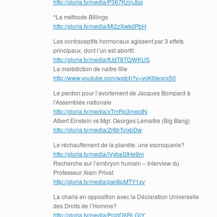
http://gloria.tv/media/P367KzinJbq
*La méthode Billings
http://gloria.tv/media/Mj2zXwkdPbH
Les contraceptifs hormonaux agissent par 3 effets
principaux, dont l’un est abortif.
http://gloria.tv/media/fUdT8TQWKUS
La malédiction de naître fille
http://www.youtube.com/watch?v=vqK6Ievcx50
Le pardon pour l’avortement de Jacques Bompard à
l’Assemblée nationale
http://gloria.tv/media/xTmRp3meptN
Albert Einstein vs Mgr. Georges Lemaître (Big Bang)
http://gloria.tv/media/Zr6bTvixbDw
Le réchauffement de la planète, une escroquerie?
http://gloria.tv/media/iVybaSfHe9m
Recherche sur l’embryon humain – Interview du
Professeur Alain Privat
http://gloria.tv/media/pwi8pMTY1xv
La charia en opposition avec la Déclaration Universelle
des Droits de l’Homme?
http://gloria.tv/media/PcidD6RLGjY