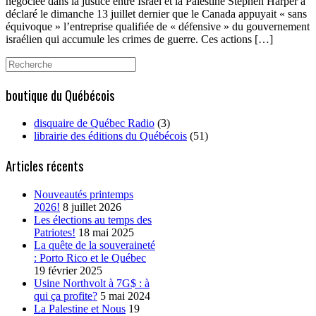
négociée dans la justice entre Israël et la Palestine Stephen Harper a
déclaré le dimanche 13 juillet dernier que le Canada appuyait « sans
équivoque » l’entreprise qualifiée de « défensive » du gouvernement
israélien qui accumule les crimes de guerre. Ces actions […]
Search
for:
boutique du Québécois
disquaire de Québec Radio
(3)
librairie des éditions du Québécois
(51)
Articles récents
Nouveautés printemps
2026!
8 juillet 2026
Les élections au temps des
Patriotes!
18 mai 2025
La quête de la souveraineté
: Porto Rico et le Québec
19 février 2025
Usine Northvolt à 7G$ : à
qui ça profite?
5 mai 2024
La Palestine et Nous
19