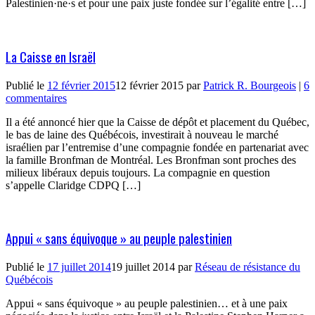
Palestinien·ne·s et pour une paix juste fondée sur l’égalité entre […]
La Caisse en Israël
Publié le
12 février 2015
12 février 2015
par
Patrick R. Bourgeois
|
6
commentaires
Il a été annoncé hier que la Caisse de dépôt et placement du Québec,
le bas de laine des Québécois, investirait à nouveau le marché
israélien par l’entremise d’une compagnie fondée en partenariat avec
la famille Bronfman de Montréal. Les Bronfman sont proches des
milieux libéraux depuis toujours. La compagnie en question
s’appelle Claridge CDPQ […]
Appui « sans équivoque » au peuple palestinien
Publié le
17 juillet 2014
19 juillet 2014
par
Réseau de résistance du
Québécois
Appui « sans équivoque » au peuple palestinien… et à une paix