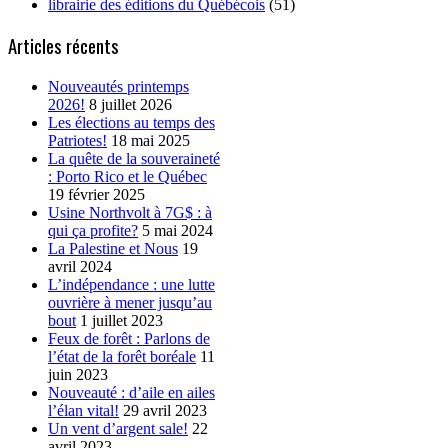
librairie des éditions du Québécois
(51)
Articles récents
Nouveautés printemps
2026!
8 juillet 2026
Les élections au temps des
Patriotes!
18 mai 2025
La quête de la souveraineté
: Porto Rico et le Québec
19 février 2025
Usine Northvolt à 7G$ : à
qui ça profite?
5 mai 2024
La Palestine et Nous
19
avril 2024
L’indépendance : une lutte
ouvrière à mener jusqu’au
bout
1 juillet 2023
Feux de forêt : Parlons de
l’état de la forêt boréale
11
juin 2023
Nouveauté : d’aile en ailes
l’élan vital!
29 avril 2023
Un vent d’argent sale!
22
avril 2023