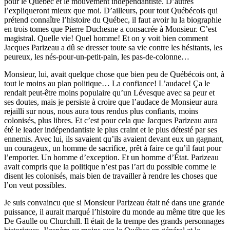
pour le Québec et le mouvement indépendantiste. D’autres
l’expliqueront mieux que moi. D’ailleurs, pour tout Québécois qui
prétend connaître l’histoire du Québec, il faut avoir lu la biographie
en trois tomes que Pierre Duchesne a consacrée à Monsieur. C’est
magistral. Quelle vie! Quel homme! Et on y voit bien comment
Jacques Parizeau a dû se dresser toute sa vie contre les hésitants, les
peureux, les nés-pour-un-petit-pain, les pas-de-colonne…
Monsieur, lui, avait quelque chose que bien peu de Québécois ont, à
tout le moins au plan politique… La confiance! L’audace! Ça le
rendait peut-être moins populaire qu’un Lévesque avec sa peur et
ses doutes, mais je persiste à croire que l’audace de Monsieur aura
rejailli sur nous, nous aura tous rendus plus confiants, moins
colonisés, plus libres. Et c’est pour cela que Jacques Parizeau aura
été le leader indépendantiste le plus craint et le plus détesté par ses
ennemis. Avec lui, ils savaient qu’ils avaient devant eux un gagnant,
un courageux, un homme de sacrifice, prêt à faire ce qu’il faut pour
l’emporter. Un homme d’exception. Et un homme d’État. Parizeau
avait compris que la politique n’est pas l’art du possible comme le
disent les colonisés, mais bien de travailler à rendre les choses que
l’on veut possibles.
Je suis convaincu que si Monsieur Parizeau était né dans une grande
puissance, il aurait marqué l’histoire du monde au même titre que les
De Gaulle ou Churchill. Il était de la trempe des grands personnages