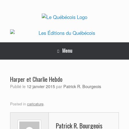
Skip
to
content
Menu
Harper et Charlie Hebdo
Patrick R. Bourgeois
Publié le
12 janvier 2015
par
Posted in
caricature
.
Patrick R. Bourgeois