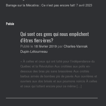
Barrage sur la Mécatina : Ce n’est pas encore fait!
7 avril 2023
Poésie
Qui sont ces gens qui nous empêchent
d’êtres fiers·ères?
Charles-Vannak
Publié le
18 février 2019
par
Dupin-Létourneau
« À celles et ceux qui ont lutté pour l’indépendance du
Québec et la Révolution Aux crottées aux poils en-
dessous des bras pis sans brassières Aux crottés
barbus armés de bombes pis de pavés Aux ouvrières et
ouvriers aux dos brisés et aux poumons noircis À celles
et ceux qui luttent encore pour ce même […]