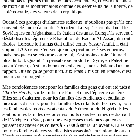
jouent pas le jeu des multinationales occidentales, et ces marchands
de mort qui se montrent alors comme des défenseurs de la liberté, de
la démocratie, des valeurs de la république…
Quant à ces groupes d’islamistes radicaux, n’oublions pas qu’ils ont
souvent été une création de l’Occident. Lorsqu’ils combattaient les
Soviétiques en Afghanistan, ils étaient des amis. Lorsqu’ils servent à
déstabiliser les régimes de Khadafi ou de Bachar Al-Assad, ils sont
rigolos. Lorsque le Hamas était utilisé contre Yasser Arafat, il était
coquin. L’Occident s’en sert quand ça peut nuire à ses ennemis,
mais lorsque ça se retourne contre lui, c’est moins drôle. On ne rit
plus du tout. Quand l’impensable se produit en Syrie, en Palestine
ou au Yémen, c’est un dommage collatéral, une statistique dans un
rapport. Quand ça se produit ici, aux États-Unis ou en France, c’est
une « vraie » tragédie.
Mes condoléances sont pour les familles des gens qui ont été tués à
Charlie Hebdo
, sur le trottoir de Paris et dans l’épicerie cachère.
Elles sont également pour les familles des étudiantes et étudiants
mexicains disparus, pour les familles des enfants de Peshawar, pour
les familles des morts des attentats du Yémen ou du Nigéria. Elles
sont pour les familles des ouvriers morts dans les mines de diamant
de l’Afrique du Sud, pour que des grosses madames opulentes
puissent s’acheter des colliers à 75 000$ sur la 5th avenue. Elles sont
pour les familles de ces syndicalistes assassinés en Colombie ou au