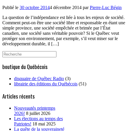
Publié le
30 octobre 2014
4 décembre 2014
par
Pierre-Luc Bégin
La question de l’indépendance est liée à tous les enjeux de société.
Comment peut-on être une société libre et responsable en étant une
simple province, une société empêchée et brimée par l’État
canadien, une société sans véritable pouvoir? Si le Québec veut
protéger son environnement, par exemple, s’il veut miser sur le
développement durable, il […]
Search
for:
boutique du Québécois
disquaire de Québec Radio
(3)
librairie des éditions du Québécois
(51)
Articles récents
Nouveautés printemps
2026!
8 juillet 2026
Les élections au temps des
Patriotes!
18 mai 2025
La quête de la souveraineté