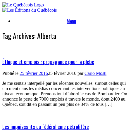
Skip
to
content
Menu
Tag Archives:
Alberta
Éthique et emplois : propagande pour la plèbe
Publié le
25 février 2016
25 février 2016
par
Carlo Mosti
Je me sentais interpellé par les récentes nouvelles, surtout celles qui
circulent dans les médias concernant les interventions politiques au
niveau économique. Prenons tout d’abord le cas de Bombardier. On
annonce la perte de 7000 emplois à travers le monde, dont 2400 au
Québec, soit dit en passant un peu plus de 34% de tous […]
Les impuissants du fédéralisme pétrolifère