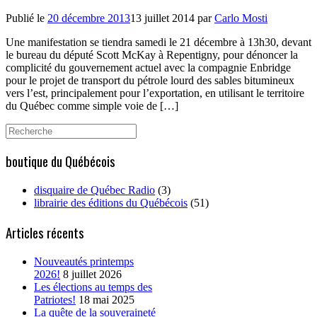
Publié le
20 décembre 2013
13 juillet 2014
par
Carlo Mosti
Une manifestation se tiendra samedi le 21 décembre à 13h30, devant
le bureau du député Scott McKay à Repentigny, pour dénoncer la
complicité du gouvernement actuel avec la compagnie Enbridge
pour le projet de transport du pétrole lourd des sables bitumineux
vers l’est, principalement pour l’exportation, en utilisant le territoire
du Québec comme simple voie de […]
Search
for:
boutique du Québécois
disquaire de Québec Radio
(3)
librairie des éditions du Québécois
(51)
Articles récents
Nouveautés printemps
2026!
8 juillet 2026
Les élections au temps des
Patriotes!
18 mai 2025
La quête de la souveraineté