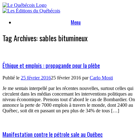
Skip
to
content
Menu
Tag Archives:
sables bitumineux
Éthique et emplois : propagande pour la plèbe
Publié le
25 février 2016
25 février 2016
par
Carlo Mosti
Je me sentais interpellé par les récentes nouvelles, surtout celles qui
circulent dans les médias concernant les interventions politiques au
niveau économique. Prenons tout d’abord le cas de Bombardier. On
annonce la perte de 7000 emplois à travers le monde, dont 2400 au
Québec, soit dit en passant un peu plus de 34% de tous […]
Manifestation contre le pétrole sale au Québec