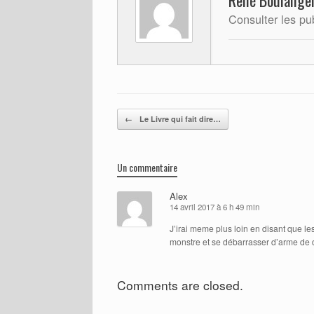
Consulter les pu
Post navigation
←
Le Livre qui fait dire…
Un commentaire
Alex
14 avril 2017 à 6 h 49 min
J’irai meme plus loin en disant que les
monstre et se débarrasser d’arme de 
Comments are closed.