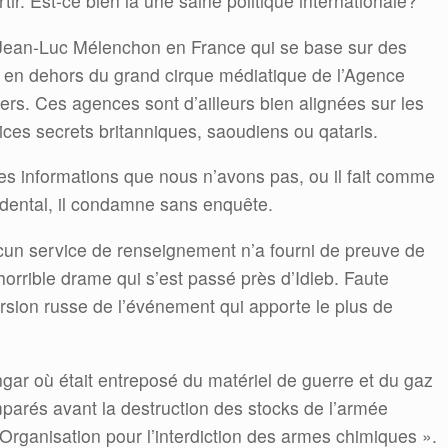
ir. Est-ce bien là une saine politique internationale?
n Jean-Luc Mélenchon en France qui se base sur des
es en dehors du grand cirque médiatique de l’Agence
rs. Ces agences sont d’ailleurs bien alignées sur les
ces secrets britanniques, saoudiens ou qataris.
s informations que nous n’avons pas, ou il fait comme
idental, il condamne sans enquête.
ucun service de renseignement n’a fourni de preuve de
’horrible drame qui s’est passé près d’Idleb. Faute
version russe de l’événement qui apporte le plus de
ar où était entreposé du matériel de guerre et du gaz
mparés avant la destruction des stocks de l’armée
’Organisation pour l’interdiction des armes chimiques ».