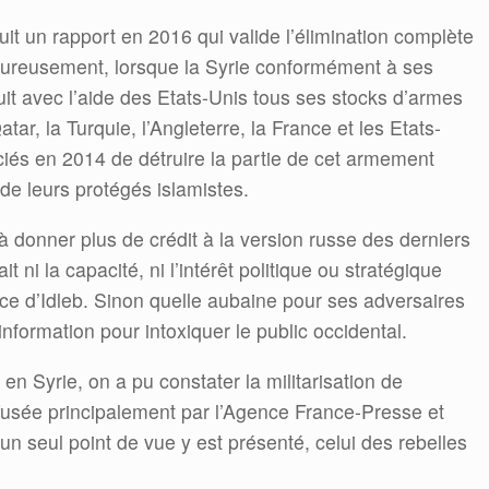
it un rapport en 2016 qui valide l’élimination complète
eureusement, lorsque la Syrie conformément à ses
t avec l’aide des Etats-Unis tous ses stocks d’armes
tar, la Turquie, l’Angleterre, la France et les Etats-
iés en 2014 de détruire la partie de cet armement
e leurs protégés islamistes.
 à donner plus de crédit à la version russe des derniers
 ni la capacité, ni l’intérêt politique ou stratégique
ince d’Idleb. Sinon quelle aubaine pour ses adversaires
’information pour intoxiquer le public occidental.
n Syrie, on a pu constater la militarisation de
ffusée principalement par l’Agence France-Presse et
un seul point de vue y est présenté, celui des rebelles