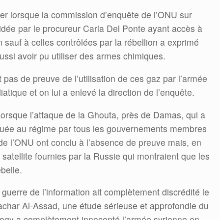
ier lorsque la commission d’enquête de l’ONU sur
ésidée par le procureur Carla Del Ponte ayant accès à
en sauf à celles contrôlées par la rébellion a exprimé
 aussi avoir pu utiliser des armes chimiques.
it pas de preuve de l’utilisation de ces gaz par l’armée
atique et on lui a enlevé la direction de l’enquête.
 Lorsque l’attaque de la Ghouta, près de Damas, qui a
ribuée au régime par tous les gouvernements membres
e l’ONU ont conclu à l’absence de preuve mais, en
atellite fournies par la Russie qui montraient que les
belle.
 guerre de l’information ait complètement discrédité le
Bachar Al-Assad, une étude sérieuse et approfondie du
logy a complètement innocenté l’armée syrienne en