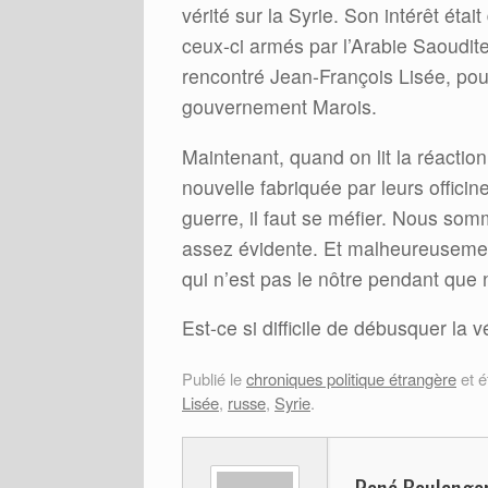
vérité sur la Syrie. Son intérêt étai
ceux-ci armés par l’Arabie Saoudit
rencontré Jean-François Lisée, pour
gouvernement Marois.
Maintenant, quand on lit la réactio
nouvelle fabriquée par leurs offici
guerre, il faut se méfier. Nous so
assez évidente. Et malheureusement,
qui n’est pas le nôtre pendant que
Est-ce si difficile de débusquer la v
Publié le
chroniques politique étrangère
et é
Lisée
,
russe
,
Syrie
.
René Boulange