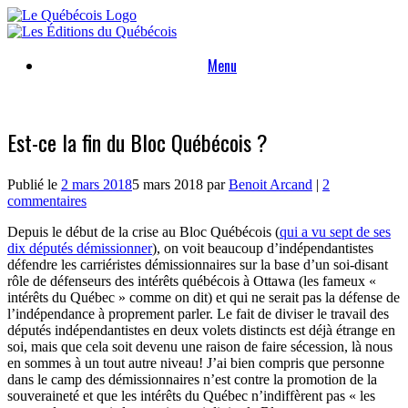
Skip
to
content
Menu
Est-ce la fin du Bloc Québécois ?
Publié le
2 mars 2018
5 mars 2018
par
Benoit Arcand
|
2
commentaires
Depuis le début de la crise au Bloc Québécois (
qui a vu sept de ses
dix députés démissionner
), on voit beaucoup d’indépendantistes
défendre les carriéristes démissionnaires sur la base d’un soi-disant
rôle de défenseurs des intérêts québécois à Ottawa (les fameux «
intérêts du Québec » comme on dit) et qui ne serait pas la défense de
l’indépendance à proprement parler. Le fait de diviser le travail des
députés indépendantistes en deux volets distincts est déjà étrange en
soi, mais que cela soit devenu une raison de faire sécession, là nous
en sommes à un tout autre niveau! J’ai bien compris que personne
dans le camp des démissionnaires n’est contre la promotion de la
souveraineté et que les intérêts du Québec n’indiffèrent pas « les