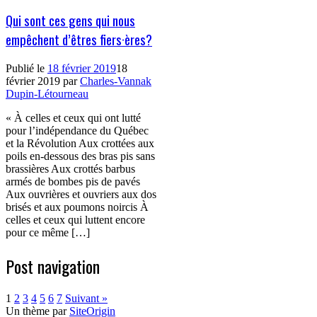
Qui sont ces gens qui nous
empêchent d’êtres fiers·ères?
Publié le
18 février 2019
18
février 2019
par
Charles-Vannak
Dupin-Létourneau
« À celles et ceux qui ont lutté
pour l’indépendance du Québec
et la Révolution Aux crottées aux
poils en-dessous des bras pis sans
brassières Aux crottés barbus
armés de bombes pis de pavés
Aux ouvrières et ouvriers aux dos
brisés et aux poumons noircis À
celles et ceux qui luttent encore
pour ce même […]
Post navigation
1
2
3
4
5
6
7
Suivant »
Un thème par
SiteOrigin