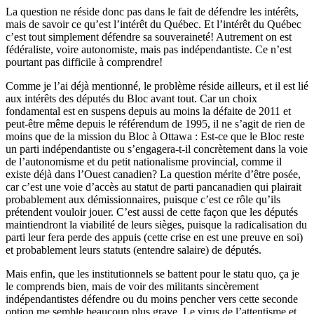
La question ne réside donc pas dans le fait de défendre les intérêts,
mais de savoir ce qu’est l’intérêt du Québec. Et l’intérêt du Québec
c’est tout simplement défendre sa souveraineté! Autrement on est
fédéraliste, voire autonomiste, mais pas indépendantiste. Ce n’est
pourtant pas difficile à comprendre!
Comme je l’ai déjà mentionné, le problème réside ailleurs, et il est lié
aux intérêts des députés du Bloc avant tout. Car un choix
fondamental est en suspens depuis au moins la défaite de 2011 et
peut-être même depuis le référendum de 1995, il ne s’agit de rien de
moins que de la mission du Bloc à Ottawa : Est-ce que le Bloc reste
un parti indépendantiste ou s’engagera-t-il concrètement dans la voie
de l’autonomisme et du petit nationalisme provincial, comme il
existe déjà dans l’Ouest canadien? La question mérite d’être posée,
car c’est une voie d’accès au statut de parti pancanadien qui plairait
probablement aux démissionnaires, puisque c’est ce rôle qu’ils
prétendent vouloir jouer. C’est aussi de cette façon que les députés
maintiendront la viabilité de leurs sièges, puisque la radicalisation du
parti leur fera perde des appuis (cette crise en est une preuve en soi)
et probablement leurs statuts (entendre salaire) de députés.
Mais enfin, que les institutionnels se battent pour le statu quo, ça je
le comprends bien, mais de voir des militants sincèrement
indépendantistes défendre ou du moins pencher vers cette seconde
option me semble beaucoup plus grave. Le virus de l’attentisme et