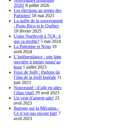
Nouveautés printemps
2026!
8 juillet 2026
Les élections au temps des
Patriotes!
18 mai 2025
La quête de la souveraineté
: Porto Rico et le Québec
19 février 2025
Usine Northvolt à 7G$ : à
qui ça profite?
5 mai 2024
La Palestine et Nous
19
avril 2024
L’indépendance : une lutte
ouvrière à mener jusqu’au
bout
1 juillet 2023
Feux de forêt : Parlons de
l’état de la forêt boréale
11
juin 2023
Nouveauté : d’aile en ailes
l’élan vital!
29 avril 2023
Un vent d’argent sale!
22
avril 2023
Barrage sur la Mécatina :
Ce n’est pas encore fait!
7
avril 2023