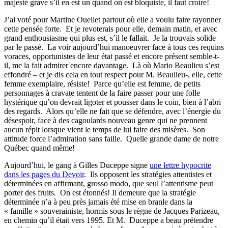
majesté grave s’il en est un quand on est bloquiste, il faut croire!
J’ai voté pour Martine Ouellet partout où elle a voulu faire rayonner
cette pensée forte. Et je revoterais pour elle, demain matin, et avec
grand enthousiasme qui plus est, s’il le fallait. Je la trouvais solide
par le passé. La voir aujourd’hui manoeuvrer face à tous ces requins
voraces, opportunistes de leur état passé et encore présent semble-t-
il, me la fait admirer encore davantage. Là où Mario Beaulieu s’est
effondré – et je dis cela en tout respect pour M. Beaulieu-, elle, cette
femme exemplaire, résiste! Parce qu’elle est femme, de petits
personnages à cravate tentent de la faire passer pour une folle
hystérique qu’on devrait ligoter et pousser dans le coin, bien à l’abri
des regards. Alors qu’elle ne fait que se défendre, avec l’énergie du
désespoir, face à des cagoulards nouveau genre qui ne prennent
aucun répit lorsque vient le temps de lui faire des misères. Son
attitude force l’admiration sans faille. Quelle grande dame de notre
Québec quand même!
Aujourd’hui, le gang à Gilles Duceppe signe
une lettre hypocrite
dans les pages du Devoir
. Ils opposent les stratégies attentistes et
déterminées en affirmant, grosso modo, que seul l’attentisme peut
porter des fruits. On est étonnés! Il demeure que la stratégie
déterminée n’a à peu près jamais été mise en branle dans la
« famille » souverainiste, hormis sous le règne de Jacques Parizeau,
en chemin qu’il était vers 1995. Et M. Duceppe a beau prétendre