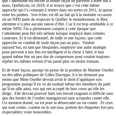
que l’attentisme est encore la bonne façon de parvenir à notre but à
nous, Québécois, en 2018, il se trouve que c’est cette même
approche qui l’a contraint à rentrer dans ses terres en 2011, la queue
entre les jambes. Son échec est dû au fait qu’à la moindre occasion
où un NPD parle de respecter le Québec le moindrement, le Bloc
attentiste n’a plus aucune raison d’être. Car il est trop semblable à ce
même NPD. On a pleinement compris à cette époque que
l’attentisme peut être très néfaste lorsque employé dans certains
contextes. Et il est démontré, de mille et une façons, que cette
approche ne conduit de toute façon pas au pays. Vouloir
aujourd’hui, en tant que bloquistes, employer une autre stratégie
pour parvenir à nos fins est intelligent et la chose à faire; il faut
quand même être un peu dur de comprenure pour vouloir toujours
répéter les mêmes erreurs d’un passé plus ou moins lointain.
Et de toute façon, quoiqu’on pense de la position de Martine Ouellet
ou des idées politiques de Gilles Duceppe, il n’en demeure pas
moins que Mme Ouellet devrait avoir le droit d’appliquer son
programme puisqu’il en va du souhait même des membres du parti
qu’il en aille ainsi, eux qui ont accepté de bon coeur qu’elle les
dirige. Elle devrait pouvoir faire son travail exigeant et difficile sans
que des hordes de l’ombre manigancent sans scrupules contre elle.
Un moment donné, on est pour la démocratie ou est contre. Et ceux
qui sont contre, comme on le sait tous, portent des étiquettes fort peu
respectables; voire honorables.