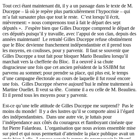
Tout ceci étant maintenant dit, il y a un passage dans le texte de M.
Duceppe – là où je repère plus particulièrement l’hypocrisie – qui
m’a fait sursauter plus que tout le reste. C’est lorsqu’il écrit,
mièvrement: « nous comprenons tout à fait le départ des sept
députés ». J’espère bien que Gilles Duceppe comprend le départ de
ces députés puisqu’il y travaille, avec l’appui de son clan, depuis des
années maintenant! Le retraité Gilles Duceppe refuse obstinément
que le Bloc devienne franchement indépendantiste et il prend tous
les moyens, en coulisses, pour y parvenir. Il faut se souvenir que
Gilles Duceppe a tout fait pour bloquer Mario Beaulieu lorsqu’il
marchait vers la chefferie du Bloc. Il a oeuvré à sa chute
disgracieuse une fois que cet ancien président de la SSJBM fut
parvenu au sommet; pour prendre sa place, qui plus est, le temps
d’une campagne électorale au cours de laquelle il fut rossé encore
une fois. Gilles Duceppe réserve aujourd’hui le même traitement à
Martine Ouellet. Il veut sa tête. Comme il a eu celle de M. Beaulieu.
Et il prend tous les moyens pour y parvenir.
Est-ce qu’une telle attitude de Gilles Duceppe me surprend? Pas le
moins du monde! Il y a des lustres qu’il se comporte ainsi à l’égard
des indépendantistes. Dans une autre vie, je luttais pour
l’indépendance aux côtés du courageux et flamboyant cinéaste que
fut Pierre Falardeau. L’organisation que nous avions ensemble mise
sur pied et qui nous permettait d’atteindre la place publique avait un