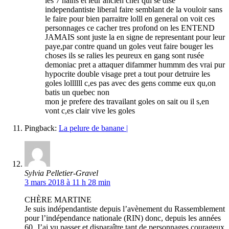
les 7 nains et leur ancien chef qui se dise
independantiste liberal faire semblant de la vouloir sans
le faire pour bien parraitre lolll en general on voit ces
personnages ce cacher tres profond on les ENTEND
JAMAIS sont juste la en signe de representant pour leur
paye,par contre quand un goles veut faire bouger les
choses ils se ralies les peureux en gang sont rusée
demoniac pret a attaquer difammer hummm des vrai pur
hypocrite double visage pret a tout pour detruire les
goles lollllll c,es pas avec des gens comme eux qu,on
batis un quebec non
mon je prefere des travailant goles on sait ou il s,en
vont c,es clair vive les goles
Pingback:
La pelure de banane |
Sylvia Pelletier-Gravel
3 mars 2018 à 11 h 28 min
CHÈRE MARTINE
Je suis indépendantiste depuis l’avènement du Rassemblement
pour l’indépendance nationale (RIN) donc, depuis les années
60. J’ai vu passer et disparaître tant de personnages courageux