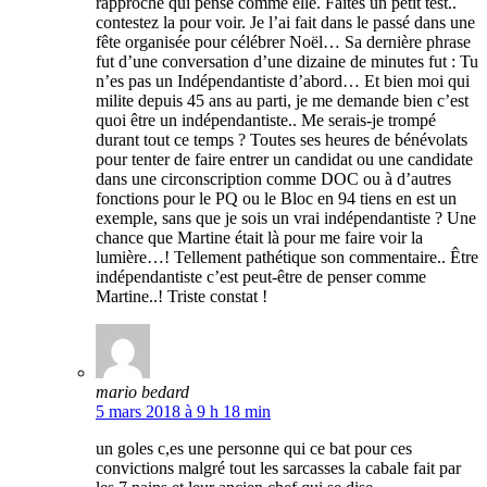
rapproché qui pense comme elle. Faites un petit test..
contestez la pour voir. Je l’ai fait dans le passé dans une
fête organisée pour célébrer Noël… Sa dernière phrase
fut d’une conversation d’une dizaine de minutes fut : Tu
n’es pas un Indépendantiste d’abord… Et bien moi qui
milite depuis 45 ans au parti, je me demande bien c’est
quoi être un indépendantiste.. Me serais-je trompé
durant tout ce temps ? Toutes ses heures de bénévolats
pour tenter de faire entrer un candidat ou une candidate
dans une circonscription comme DOC ou à d’autres
fonctions pour le PQ ou le Bloc en 94 tiens en est un
exemple, sans que je sois un vrai indépendantiste ? Une
chance que Martine était là pour me faire voir la
lumière…! Tellement pathétique son commentaire.. Être
indépendantiste c’est peut-être de penser comme
Martine..! Triste constat !
mario bedard
5 mars 2018 à 9 h 18 min
un goles c,es une personne qui ce bat pour ces
convictions malgré tout les sarcasses la cabale fait par