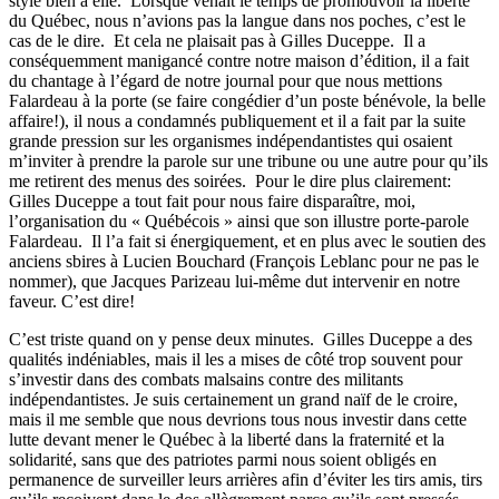
style bien à elle. Lorsque venait le temps de promouvoir la liberté
du Québec, nous n’avions pas la langue dans nos poches, c’est le
cas de le dire. Et cela ne plaisait pas à Gilles Duceppe. Il a
conséquemment manigancé contre notre maison d’édition, il a fait
du chantage à l’égard de notre journal pour que nous mettions
Falardeau à la porte (se faire congédier d’un poste bénévole, la belle
affaire!), il nous a condamnés publiquement et il a fait par la suite
grande pression sur les organismes indépendantistes qui osaient
m’inviter à prendre la parole sur une tribune ou une autre pour qu’ils
me retirent des menus des soirées. Pour le dire plus clairement:
Gilles Duceppe a tout fait pour nous faire disparaître, moi,
l’organisation du « Québécois » ainsi que son illustre porte-parole
Falardeau. Il l’a fait si énergiquement, et en plus avec le soutien des
anciens sbires à Lucien Bouchard (François Leblanc pour ne pas le
nommer), que Jacques Parizeau lui-même dut intervenir en notre
faveur. C’est dire!
C’est triste quand on y pense deux minutes. Gilles Duceppe a des
qualités indéniables, mais il les a mises de côté trop souvent pour
s’investir dans des combats malsains contre des militants
indépendantistes. Je suis certainement un grand naïf de le croire,
mais il me semble que nous devrions tous nous investir dans cette
lutte devant mener le Québec à la liberté dans la fraternité et la
solidarité, sans que des patriotes parmi nous soient obligés en
permanence de surveiller leurs arrières afin d’éviter les tirs amis, tirs