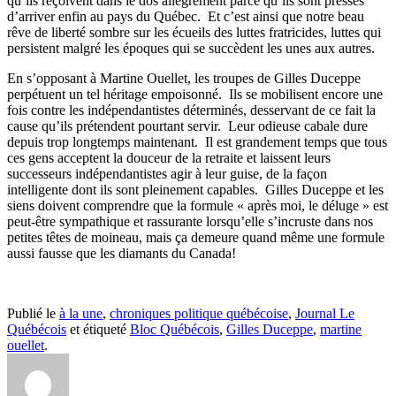
qu’ils reçoivent dans le dos allègrement parce qu’ils sont pressés
d’arriver enfin au pays du Québec. Et c’est ainsi que notre beau
rêve de liberté sombre sur les écueils des luttes fratricides, luttes qui
persistent malgré les époques qui se succèdent les unes aux autres.
En s’opposant à Martine Ouellet, les troupes de Gilles Duceppe
perpétuent un tel héritage empoisonné. Ils se mobilisent encore une
fois contre les indépendantistes déterminés, desservant de ce fait la
cause qu’ils prétendent pourtant servir. Leur odieuse cabale dure
depuis trop longtemps maintenant. Il est grandement temps que tous
ces gens acceptent la douceur de la retraite et laissent leurs
successeurs indépendantistes agir à leur guise, de la façon
intelligente dont ils sont pleinement capables. Gilles Duceppe et les
siens doivent comprendre que la formule « après moi, le déluge » est
peut-être sympathique et rassurante lorsqu’elle s’incruste dans nos
petites têtes de moineau, mais ça demeure quand même une formule
aussi fausse que les diamants du Canada!
Publié le
à la une
,
chroniques politique québécoise
,
Journal Le
Québécois
et étiqueté
Bloc Québécois
,
Gilles Duceppe
,
martine
ouellet
.