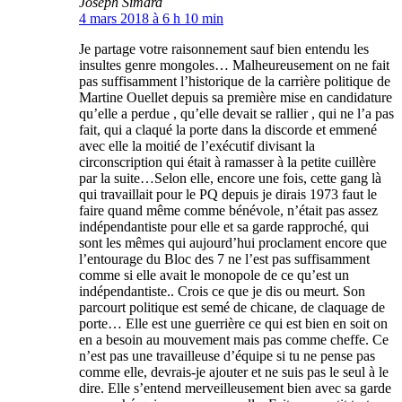
Joseph Simard
4 mars 2018 à 6 h 10 min
Je partage votre raisonnement sauf bien entendu les
insultes genre mongoles… Malheureusement on ne fait
pas suffisamment l’historique de la carrière politique de
Martine Ouellet depuis sa première mise en candidature
qu’elle a perdue , qu’elle devait se rallier , qui ne l’a pas
fait, qui a claqué la porte dans la discorde et emmené
avec elle la moitié de l’exécutif divisant la
circonscription qui était à ramasser à la petite cuillère
par la suite…Selon elle, encore une fois, cette gang là
qui travaillait pour le PQ depuis je dirais 1973 faut le
faire quand même comme bénévole, n’était pas assez
indépendantiste pour elle et sa garde rapproché, qui
sont les mêmes qui aujourd’hui proclament encore que
l’entourage du Bloc des 7 ne l’est pas suffisamment
comme si elle avait le monopole de ce qu’est un
indépendantiste.. Crois ce que je dis ou meurt. Son
parcourt politique est semé de chicane, de claquage de
porte… Elle est une guerrière ce qui est bien en soit on
en a besoin au mouvement mais pas comme cheffe. Ce
n’est pas une travailleuse d’équipe si tu ne pense pas
comme elle, devrais-je ajouter et ne suis pas le seul à le
dire. Elle s’entend merveilleusement bien avec sa garde