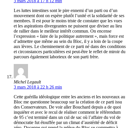
3 mars 2018 à 17 h 12 min
Les luttes intestines sont le pire ennemi d’un parti ou d’un
mouvement dont on espère plutôt l’unité et la solidarité de ses
membres. Il est pour le moins triste de constater que les vues
et les aspirations divergeantes ne puissent que diviser au lieu
de rallier dans le meilleur intérêt commun. On encense
l’expression « faire de la politique autrement », mais force est
d’admettre que même au sein du Bloc, il y a loin de la coupe
aux lèvres. Le cheminement de ce parti né dans des conditions
et circonstances particulières est peut-être le reflet de miroir du
parcours également laborieux de son parti frère.
Michel Legault
3 mars 2018 à 22 h 26 min
Cette guérilla idéologique entre les anciens et les nouveaux au
Bloc me questionne beaucoup sur la création de ce parti issu
des Conservateurs. De voir aller Bouchard depuis a de quoi
inquiéter et avec le recul de réaliser comment le référendum
de 95 c’est terminé dans un cul de sac où l’affaire du vol de
démocratie fut étouffée par un climat d’austérité de déficit
zéro. Duceppe qui prend la relève du Bloc se commettra à