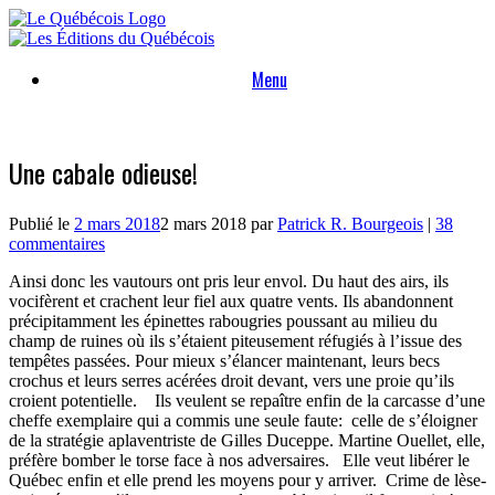
Skip
to
content
Menu
Une cabale odieuse!
Publié le
2 mars 2018
2 mars 2018
par
Patrick R. Bourgeois
|
38
commentaires
Ainsi donc les vautours ont pris leur envol. Du haut des airs, ils
vocifèrent et crachent leur fiel aux quatre vents. Ils abandonnent
précipitamment les épinettes rabougries poussant au milieu du
champ de ruines où ils s’étaient piteusement réfugiés à l’issue des
tempêtes passées. Pour mieux s’élancer maintenant, leurs becs
crochus et leurs serres acérées droit devant, vers une proie qu’ils
croient potentielle. Ils veulent se repaître enfin de la carcasse d’une
cheffe exemplaire qui a commis une seule faute: celle de s’éloigner
de la stratégie aplaventriste de Gilles Duceppe. Martine Ouellet, elle,
préfère bomber le torse face à nos adversaires. Elle veut libérer le
Québec enfin et elle prend les moyens pour y arriver. Crime de lèse-