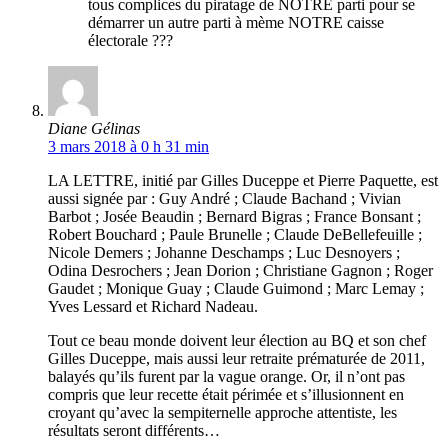
tous complices du piratage de NOTRE parti pour se
démarrer un autre parti à mème NOTRE caisse
électorale ???
Diane Gélinas
3 mars 2018 à 0 h 31 min
LA LETTRE, initié par Gilles Duceppe et Pierre Paquette, est
aussi signée par : Guy André ; Claude Bachand ; Vivian
Barbot ; Josée Beaudin ; Bernard Bigras ; France Bonsant ;
Robert Bouchard ; Paule Brunelle ; Claude DeBellefeuille ;
Nicole Demers ; Johanne Deschamps ; Luc Desnoyers ;
Odina Desrochers ; Jean Dorion ; Christiane Gagnon ; Roger
Gaudet ; Monique Guay ; Claude Guimond ; Marc Lemay ;
Yves Lessard et Richard Nadeau.
Tout ce beau monde doivent leur élection au BQ et son chef
Gilles Duceppe, mais aussi leur retraite prématurée de 2011,
balayés qu’ils furent par la vague orange. Or, il n’ont pas
compris que leur recette était périmée et s’illusionnent en
croyant qu’avec la sempiternelle approche attentiste, les
résultats seront différents…