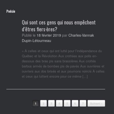
Poésie
Qui sont ces gens qui nous empêchent
d’êtres fiers·ères?
Publié le
18 février 2019
par
Charles-Vannak
Dupin-Létourneau
« À celles et ceux qui ont lutté pour l’indépendance du
Québec et la Révolution Aux crottées aux poils en-
dessous des bras pis sans brassières Aux crottés
barbus armés de bombes pis de pavés Aux ouvrières et
ouvriers aux dos brisés et aux poumons noircis À celles
et ceux qui luttent encore pour ce même […]
Post navigation
1
2
3
4
5
6
7
Suivant »