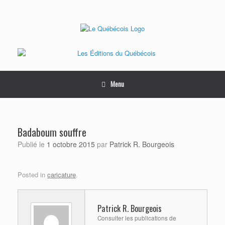
Skip
to
content
Menu
Badaboum souffre
Publié le
1 octobre 2015
par
Patrick R. Bourgeois
Posted in
caricature
.
Patrick R. Bourgeois
Consulter les publications de