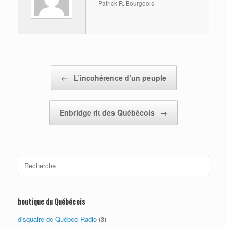
Patrick R. Bourgeois
Post navigation
←
L’incohérence d’un peuple
Enbridge rit des Québécois
→
Search
for:
boutique du Québécois
disquaire de Québec Radio
(3)