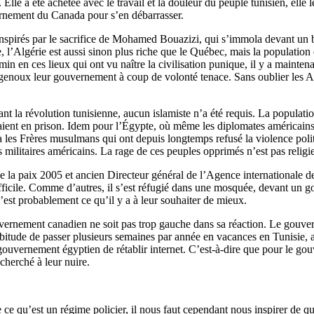
 a été achetée avec le travail et la douleur du peuple tunisien, elle leu
vernement du Canada pour s’en débarrasser.
nspirés par le sacrifice de Mohamed Bouazizi, qui s’immola devant un 
, l’Algérie est aussi sinon plus riche que le Québec, mais la population 
n en ces lieux qui ont vu naître la civilisation punique, il y a maintena
 genoux leur gouvernement à coup de volonté tenace. Sans oublier les Al
rant la révolution tunisienne, aucun islamiste n’a été requis. La populati
taient en prison. Idem pour l’Égypte, où même les diplomates américains
 les Frères musulmans qui ont depuis longtemps refusé la violence politiq
ls militaires américains. La rage de ces peuples opprimés n’est pas relig
 la paix 2005 et ancien Directeur général de l’Agence internationale de
cile. Comme d’autres, il s’est réfugié dans une mosquée, devant un gou
est probablement ce qu’il y a à leur souhaiter de mieux.
uvernement canadien ne soit pas trop gauche dans sa réaction. Le gouvern
abitude de passer plusieurs semaines par année en vacances en Tunisie, 
ouvernement égyptien de rétablir internet. C’est-à-dire que pour le go
cherché à leur nuire.
u’est un régime policier, il nous faut cependant nous inspirer de quel