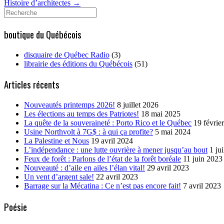
Histoire d’architectes
→
Search
for:
boutique du Québécois
disquaire de Québec Radio
(3)
librairie des éditions du Québécois
(51)
Articles récents
Nouveautés printemps 2026!
8 juillet 2026
Les élections au temps des Patriotes!
18 mai 2025
La quête de la souveraineté : Porto Rico et le Québec
19 févrie
Usine Northvolt à 7G$ : à qui ça profite?
5 mai 2024
La Palestine et Nous
19 avril 2024
L’indépendance : une lutte ouvrière à mener jusqu’au bout
1 ju
Feux de forêt : Parlons de l’état de la forêt boréale
11 juin 2023
Nouveauté : d’aile en ailes l’élan vital!
29 avril 2023
Un vent d’argent sale!
22 avril 2023
Barrage sur la Mécatina : Ce n’est pas encore fait!
7 avril 2023
Poésie