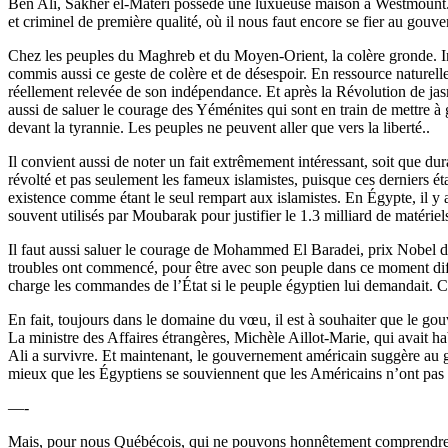
Ben Ali, Sakher el-Materi possède une luxueuse maison à Westmount. Elle
et criminel de première qualité, où il nous faut encore se fier au gou
Chez les peuples du Maghreb et du Moyen-Orient, la colère gronde. I
commis aussi ce geste de colère et de désespoir. En ressource naturelle
réellement relevée de son indépendance. Et après la Révolution de jasmi
aussi de saluer le courage des Yéménites qui sont en train de mettre à
devant la tyrannie. Les peuples ne peuvent aller que vers la liberté..
Il convient aussi de noter un fait extrêmement intéressant, soit que du
révolté et pas seulement les fameux islamistes, puisque ces derniers é
existence comme étant le seul rempart aux islamistes. En Égypte, il y a
souvent utilisés par Moubarak pour justifier le 1.3 milliard de matérie
Il faut aussi saluer le courage de Mohammed El Baradei, prix Nobel de
troubles ont commencé, pour être avec son peuple dans ce moment diffi
charge les commandes de l’État si le peuple égyptien lui demandait. C’
En fait, toujours dans le domaine du vœu, il est à souhaiter que le go
La ministre des Affaires étrangères, Michèle Aillot-Marie, qui avait h
Ali a survivre. Et maintenant, le gouvernement américain suggère au g
mieux que les Égyptiens se souviennent que les Américains n’ont pas 
—-
Mais, pour nous Québécois, qui ne pouvons honnêtement comprendre ce q