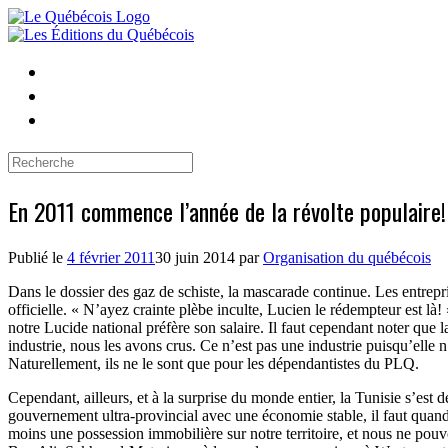
Skip
to
content
Search
for:
En 2011 commence l’année de la révolte populaire!
Publié le
4 février 2011
30 juin 2014
par
Organisation du québécois
Dans le dossier des gaz de schiste, la mascarade continue. Les entrepr
officielle. « N’ayez crainte plèbe inculte, Lucien le rédempteur est là!
notre Lucide national préfère son salaire. Il faut cependant noter que 
industrie, nous les avons crus. Ce n’est pas une industrie puisqu’elle 
Naturellement, ils ne le sont que pour les dépendantistes du PLQ.
Cependant, ailleurs, et à la surprise du monde entier, la Tunisie s’es
gouvernement ultra-provincial avec une économie stable, il faut quand 
moins une possession immobilière sur notre territoire, et nous ne pou