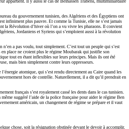
r appartient. Il y aussi le cas de Belhassen Trabelsi, multimilliardaire
bureau du gouvernement tunisien, des Algériens et des Égyptiens ont
est infiniment plus pauvre. Et comme la Tunisie, elle ne s’est jamais
nt la Révolution d’hiver où l’on a vu vivre les pharaons. Il convient
gériens, Jordaniens et Syriens qui s’emploient aussi à la révolution
on n’en a pas voulu, tout simplement. C’est tout un peuple qui s’est
 en place ne croient plus le régime Moubarak qui justifie son
ue tout en étant inflexibles sur leurs principes. Mais ils ont été
ieuse, mais bien simplement contre leurs oppresseurs.
 l’énergie atomique, qui s’est rendu directement au Caire quand les
vernement hors de contrôle. Naturellement, il a dit qu’il prendrait en
ement français s’est royalement cassé les dents dans le cas tunisien.
a même suggéré l’aide de la police française pour aider le régime Ben
uvernement américain, un changement de régime se prépare et il vaut
que chose, soit la résignation obstinée devant le devoir à accomplir.