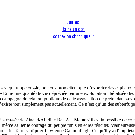
contact
faire un don
connexion chroniqueur
ises, qui rappelons-le, ne nous promettent que d’exporter des capitaux,
 » Entre une qualité de vie dépréciée par une exploitation libéralisée des
la campagne de relation publique de cette association de prétendants-expl
n’existe tout simplement pas actuellement. Ce n’est qu’un des subterfuges
t débarrassée de Zine el-Abidine Ben Ali. Même s’il est impossible de c
même saluer le courage du peuple tunisien et les féliciter. Malheureusem
vons rien faire sauf prier Lawrence Canon d’agir. Ce qu’il y a d’inquié