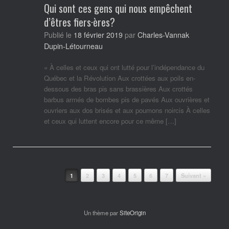
Qui sont ces gens qui nous empêchent
d’êtres fiers·ères?
Charles-Vannak
Publié le
18 février 2019
par
Dupin-Létourneau
« À celles et ceux qui ont lutté pour l’indépendance du
Québec et la Révolution Aux crottées aux poils en-
dessous des bras pis sans brassières Aux crottés
barbus armés de bombes pis de pavés Aux ouvrières et
ouvriers aux dos brisés et aux poumons noircis À celles
et ceux qui luttent encore pour ce même […]
Post navigation
1
2
3
4
5
6
7
Suivant »
Un thème par
SiteOrigin