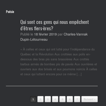
Poésie
Qui sont ces gens qui nous empêchent
d’êtres fiers·ères?
Charles-Vannak
Publié le
18 février 2019
par
Dupin-Létourneau
« À celles et ceux qui ont lutté pour l’indépendance du
Québec et la Révolution Aux crottées aux poils en-
dessous des bras pis sans brassières Aux crottés
barbus armés de bombes pis de pavés Aux ouvrières et
ouvriers aux dos brisés et aux poumons noircis À celles
et ceux qui luttent encore pour ce même […]
Post navigation
1
2
3
4
5
6
7
Suivant »