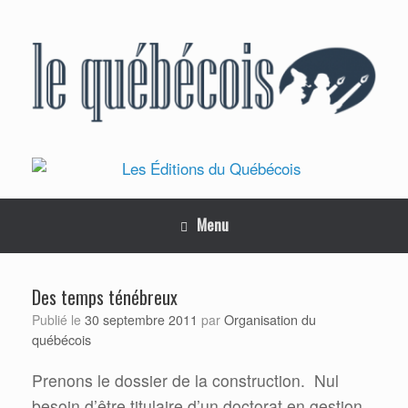
Skip
to
content
Menu
Des temps ténébreux
Organisation du
Publié le
30 septembre 2011
par
québécois
Prenons le dossier de la construction.
Nul
besoin d’être titulaire d’un doctorat en gestion