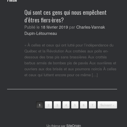
Qui sont ces gens qui nous empêchent
d’êtres fiers·ères?
Charles-Vannak
Publié le
18 février 2019
par
Dupin-Létourneau
« À celles et ceux qui ont lutté pour l’indépendance du
Québec et la Révolution Aux crottées aux poils en-
dessous des bras pis sans brassières Aux crottés
barbus armés de bombes pis de pavés Aux ouvrières et
ouvriers aux dos brisés et aux poumons noircis À celles
et ceux qui luttent encore pour ce même […]
Post navigation
1
2
3
4
5
6
7
Suivant »
Un thème par
SiteOrigin