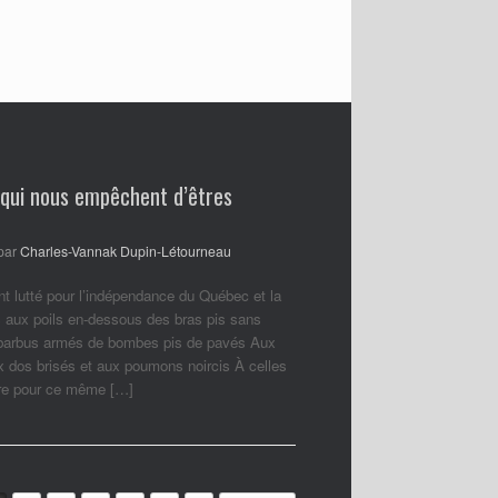
 qui nous empêchent d’êtres
par
Charles-Vannak Dupin-Létourneau
nt lutté pour l’indépendance du Québec et la
 aux poils en-dessous des bras pis sans
 barbus armés de bombes pis de pavés Aux
ux dos brisés et aux poumons noircis À celles
ore pour ce même […]