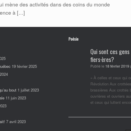
ui mène des activités dans des coins du monde
lence à […]
Poésie
Qui sont ces gens
fiers·ères?
025
 Québec
19 février 2025
Publié le
18 février 2019
 2024
« À celles et ceux qui o
Révolution Aux crottées
qu’au bout
1 juillet 2023
brassières Aux crottés
ouvrières et ouvriers a
ale
11 juin 2023
et ceux qui luttent enc
2023
it!
7 avril 2023