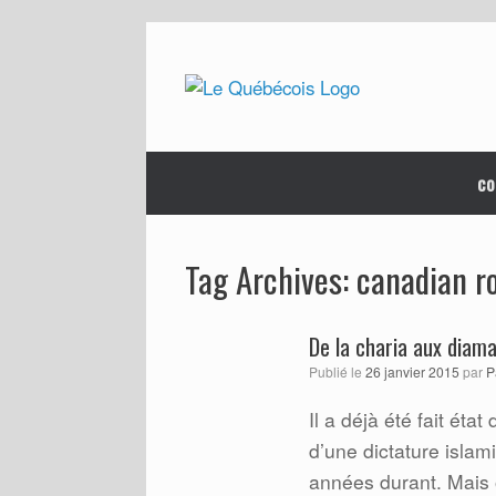
Skip
to
content
co
canadian ro
Tag Archives:
De la charia aux diam
Publié le
26 janvier 2015
par
P
Il a déjà été fait éta
d’une dictature islam
années durant. Mais o