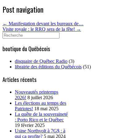
Post navigation
←
Manifestation devant les bureaux de…
Visite royale : le RRQ sera de la fête!
→
Search
for:
boutique du Québécois
disquaire de Québec Radio
(3)
librairie des éditions du Québécois
(51)
Articles récents
Nouveautés printemps
2026!
8 juillet 2026
Les élections au temps des
Patriotes!
18 mai 2025
La quête de la souveraineté
: Porto Rico et le Québec
19 février 2025
Usine Northvolt à 7G$ : à
qui ça profite?
5 mai 2024