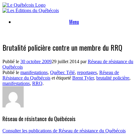
Skip
to
content
Menu
Brutalité policière contre un membre du RRQ
Publié le
30 octobre 2009
29 juillet 2014
par
Réseau de résistance du
Québécois
Publié le
manifestations
,
Québec Télé
,
reportages
,
Réseau de
Résistance du Québécois
et étiqueté
Brent Tyler
,
brutalité policière
,
manifestations
,
RRQ
.
Réseau de résistance du Québécois
Consulter les publications de Réseau de résistance du Québécois