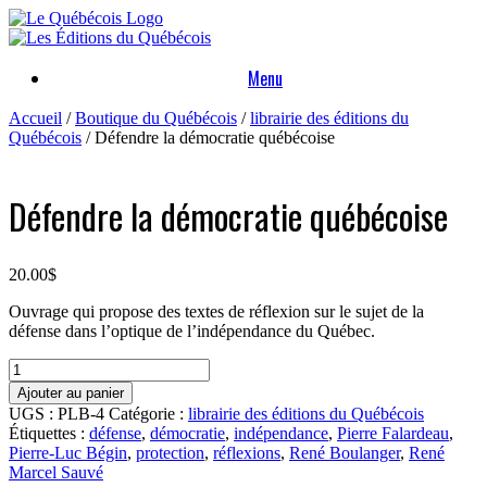
Skip
to
content
Menu
Accueil
/
Boutique du Québécois
/
librairie des éditions du
Québécois
/ Défendre la démocratie québécoise
Défendre la démocratie québécoise
20.00
$
Ouvrage qui propose des textes de réflexion sur le sujet de la
défense dans l’optique de l’indépendance du Québec.
quantité
de
Ajouter au panier
Défendre
UGS :
PLB-4
Catégorie :
librairie des éditions du Québécois
la
Étiquettes :
défense
,
démocratie
,
indépendance
,
Pierre Falardeau
,
démocratie
Pierre-Luc Bégin
,
protection
,
réflexions
,
René Boulanger
,
René
québécoise
Marcel Sauvé