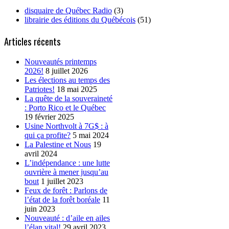
disquaire de Québec Radio
(3)
librairie des éditions du Québécois
(51)
Articles récents
Nouveautés printemps
2026!
8 juillet 2026
Les élections au temps des
Patriotes!
18 mai 2025
La quête de la souveraineté
: Porto Rico et le Québec
19 février 2025
Usine Northvolt à 7G$ : à
qui ça profite?
5 mai 2024
La Palestine et Nous
19
avril 2024
L’indépendance : une lutte
ouvrière à mener jusqu’au
bout
1 juillet 2023
Feux de forêt : Parlons de
l’état de la forêt boréale
11
juin 2023
Nouveauté : d’aile en ailes
l’élan vital!
29 avril 2023