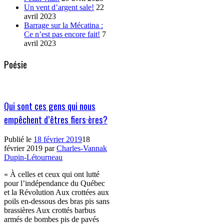
Un vent d’argent sale!
22
avril 2023
Barrage sur la Mécatina :
Ce n’est pas encore fait!
7
avril 2023
Poésie
Qui sont ces gens qui nous
empêchent d’êtres fiers·ères?
Publié le
18 février 2019
18
février 2019
par
Charles-Vannak
Dupin-Létourneau
« À celles et ceux qui ont lutté
pour l’indépendance du Québec
et la Révolution Aux crottées aux
poils en-dessous des bras pis sans
brassières Aux crottés barbus
armés de bombes pis de pavés