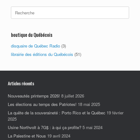
Search
for:
boutique du Québécois
disquaire de Québec Radio
(3)
librairie des éditions du Québécois
(51)
Articles récents
Nouveautés printemps 2026!
8 juillet 2026
Les élections au temps des Patriotes!
18 mai 2025
La quête de la souveraineté : Porto Rico et le Québec
19 février
2025
Usine Northvolt à 7G$ : à qui ça profite?
5 mai 2024
La Palestine et Nous
19 avril 2024