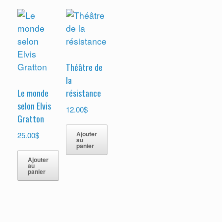
Théâtre de
la
Le monde
résistance
selon Elvis
$
12.00
Gratton
$
Ajouter
25.00
au
panier
Ajouter
au
panier