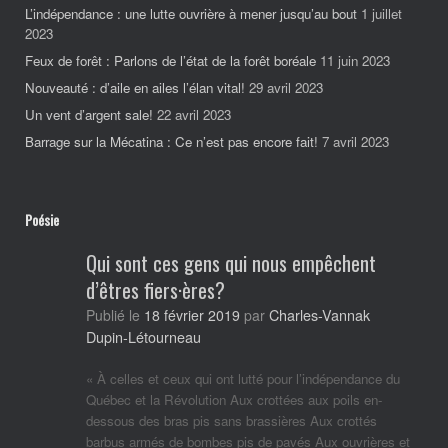
L’indépendance : une lutte ouvrière à mener jusqu’au bout
1 juillet
2023
Feux de forêt : Parlons de l’état de la forêt boréale
11 juin 2023
Nouveauté : d’aile en ailes l’élan vital!
29 avril 2023
Un vent d’argent sale!
22 avril 2023
Barrage sur la Mécatina : Ce n’est pas encore fait!
7 avril 2023
Poésie
Qui sont ces gens qui nous empêchent
d’êtres fiers·ères?
Charles-Vannak
Publié le
18 février 2019
par
Dupin-Létourneau
« À celles et ceux qui ont lutté pour l’indépendance du
Québec et la Révolution Aux crottées aux poils en-
dessous des bras pis sans brassières Aux crottés
barbus armés de bombes pis de pavés Aux ouvrières et