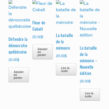
Fleur de
Cobalt
La bataille
$
20.00
Défendre la
de la
démocratie
mémoire
La bataille
Ajouter
québécoise
au
de la
panier
$
20.00
$
20.00
mémoire –
Nouvelle
Lire la
suite
Ajouter
édition
au
panier
$
20.00
Lire la
suite