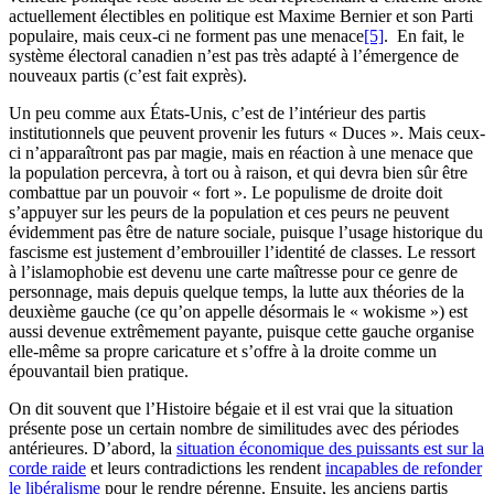
actuellement électibles en politique est Maxime Bernier et son Parti
populaire, mais ceux-ci ne forment pas une menace
[5]
. En fait, le
système électoral canadien n’est pas très adapté à l’émergence de
nouveaux partis (c’est fait exprès).
Un peu comme aux États-Unis, c’est de l’intérieur des partis
institutionnels que peuvent provenir les futurs « Duces ». Mais ceux-
ci n’apparaîtront pas par magie, mais en réaction à une menace que
la population percevra, à tort ou à raison, et qui devra bien sûr être
combattue par un pouvoir « fort ». Le populisme de droite doit
s’appuyer sur les peurs de la population et ces peurs ne peuvent
évidemment pas être de nature sociale, puisque l’usage historique du
fascisme est justement d’embrouiller l’identité de classes. Le ressort
à l’islamophobie est devenu une carte maîtresse pour ce genre de
personnage, mais depuis quelque temps, la lutte aux théories de la
deuxième gauche (ce qu’on appelle désormais le « wokisme ») est
aussi devenue extrêmement payante, puisque cette gauche organise
elle-même sa propre caricature et s’offre à la droite comme un
épouvantail bien pratique.
On dit souvent que l’Histoire bégaie et il est vrai que la situation
présente pose un certain nombre de similitudes avec des périodes
antérieures. D’abord, la
situation économique des puissants est sur la
corde raide
et leurs contradictions les rendent
incapables de refonder
le libéralisme
pour le rendre pérenne. Ensuite, les anciens partis