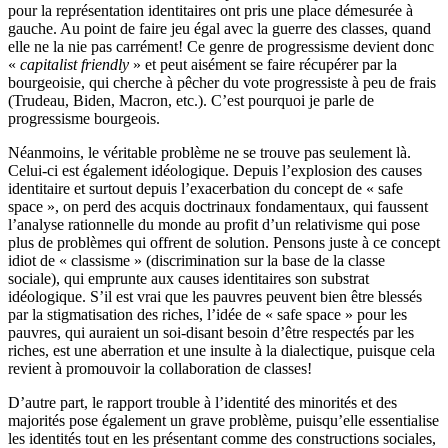
pour la représentation identitaires ont pris une place démesurée à
gauche. Au point de faire jeu égal avec la guerre des classes, quand
elle ne la nie pas carrément! Ce genre de progressisme devient donc
«
capitalist friendly
» et peut aisément se faire récupérer par la
bourgeoisie, qui cherche à pêcher du vote progressiste à peu de frais
(Trudeau, Biden, Macron, etc.). C’est pourquoi je parle de
progressisme bourgeois.
Néanmoins, le véritable problème ne se trouve pas seulement là.
Celui-ci est également idéologique. Depuis l’explosion des causes
identitaire et surtout depuis l’exacerbation du concept de « safe
space », on perd des acquis doctrinaux fondamentaux, qui faussent
l’analyse rationnelle du monde au profit d’un relativisme qui pose
plus de problèmes qui offrent de solution. Pensons juste à ce concept
idiot de « classisme » (discrimination sur la base de la classe
sociale), qui emprunte aux causes identitaires son substrat
idéologique. S’il est vrai que les pauvres peuvent bien être blessés
par la stigmatisation des riches, l’idée de « safe space » pour les
pauvres, qui auraient un soi-disant besoin d’être respectés par les
riches, est une aberration et une insulte à la dialectique, puisque cela
revient à promouvoir la collaboration de classes!
D’autre part, le rapport trouble à l’identité des minorités et des
majorités pose également un grave problème, puisqu’elle essentialise
les identités tout en les présentant comme des constructions sociales,