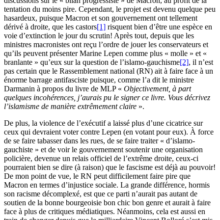
discussions sur le « bilan progressiste » de Macron, au profit de la
tentation du moins pire. Cependant, le projet est devenu quelque peu
hasardeux, puisque Macron et son gouvernement ont tellement
dérivé à droite, que les castors
[1]
risquent bien d’être une espèce en
voie d’extinction le jour du scrutin! Après tout, depuis que les
ministres macronistes ont reçu l’ordre de jouer les conservateurs et
qu’ils peuvent présenter Marine Lepen comme plus « molle » et «
branlante » qu’eux sur la question de l’islamo-gauchisme
[2]
, il n’est
pas certain que le Rassemblement national (RN) ait à faire face à un
énorme barrage antifasciste puisque, comme l’a dit le ministre
Darmanin à propos du livre de MLP «
Objectivement, à part
quelques incohérences, j’aurais pu le signer ce livre. Vous décrivez
l’islamisme de manière extrêmement claire
».
De plus, la violence de l’exécutif a laissé plus d’une cicatrice sur
ceux qui devraient voter contre Lepen (en votant pour eux). À force
de se faire tabasser dans les rues, de se faire traiter « d’islamo-
gauchiste » et de voir le gouvernement soutenir une organisation
policière, devenue un relais officiel de l’extrême droite, ceux-ci
pourraient bien se dire (à raison) que le fascisme est déjà au pouvoir!
De mon point de vue, le RN peut difficilement faire pire que
Macron en termes d’injustice sociale. La grande différence, hormis
son racisme décomplexé, est que ce parti n’aurait pas autant de
soutien de la bonne bourgeoisie bon chic bon genre et aurait à faire
face à plus de critiques médiatiques. Néanmoins, cela est aussi en