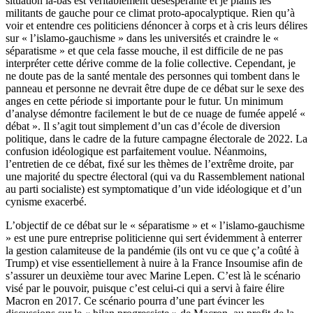
situation là-bas est véritablement désespérante et je plains les
militants de gauche pour ce climat proto-apocalyptique. Rien qu’à
voir et entendre ces politiciens dénoncer à corps et à cris leurs délires
sur « l’islamo-gauchisme » dans les universités et craindre le «
séparatisme » et que cela fasse mouche, il est difficile de ne pas
interpréter cette dérive comme de la folie collective. Cependant, je
ne doute pas de la santé mentale des personnes qui tombent dans le
panneau et personne ne devrait être dupe de ce débat sur le sexe des
anges en cette période si importante pour le futur. Un minimum
d’analyse démontre facilement le but de ce nuage de fumée appelé «
débat ». Il s’agit tout simplement d’un cas d’école de diversion
politique, dans le cadre de la future campagne électorale de 2022. La
confusion idéologique est parfaitement voulue. Néanmoins,
l’entretien de ce débat, fixé sur les thèmes de l’extrême droite, par
une majorité du spectre électoral (qui va du Rassemblement national
au parti socialiste) est symptomatique d’un vide idéologique et d’un
cynisme exacerbé.
L’objectif de ce débat sur le « séparatisme » et « l’islamo-gauchisme
» est une pure entreprise politicienne qui sert évidemment à enterrer
la gestion calamiteuse de la pandémie (ils ont vu ce que ç’a coûté à
Trump) et vise essentiellement à nuire à la France Insoumise afin de
s’assurer un deuxième tour avec Marine Lepen. C’est là le scénario
visé par le pouvoir, puisque c’est celui-ci qui a servi à faire élire
Macron en 2017. Ce scénario pourra d’une part évincer les