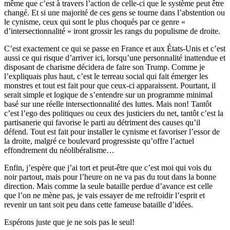
même que c’est à travers l’action de celle-ci que le système peut être
changé. Et si une majorité de ces gens se tourne dans l’abstention ou
le cynisme, ceux qui sont le plus choqués par ce genre «
d’intersectionnalité » iront grossir les rangs du populisme de droite.
C’est exactement ce qui se passe en France et aux États-Unis et c’est
aussi ce qui risque d’arriver ici, lorsqu’une personnalité inattendue et
disposant de charisme décidera de faire son Trump. Comme je
l’expliquais plus haut, c’est le terreau social qui fait émerger les
monstres et tout est fait pour que ceux-ci apparaissent. Pourtant, il
serait simple et logique de s’entendre sur un programme minimal
basé sur une réelle intersectionnalité des luttes. Mais non! Tantôt
c’est l’ego des politiques ou ceux des justiciers du net, tantôt c’est la
partisanerie qui favorise le parti au détriment des causes qu’il
défend. Tout est fait pour installer le cynisme et favoriser l’essor de
la droite, malgré ce boulevard progressiste qu’offre l’actuel
effondrement du néolibéralisme…
Enfin, j’espère que j’ai tort et peut-être que c’est moi qui vois du
noir partout, mais pour l’heure on ne va pas du tout dans la bonne
direction. Mais comme la seule bataille perdue d’avance est celle
que l’on ne mène pas, je vais essayer de me refroidir l’esprit et
revenir un tant soit peu dans cette fameuse bataille d’idées.
Espérons juste que je ne sois pas le seul!