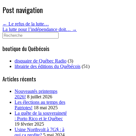
Post navigation
←
Le refus de la lutte…
La lutte pour l’indépendance doit…
→
Search
for:
boutique du Québécois
disquaire de Québec Radio
(3)
librairie des éditions du Québécois
(51)
Articles récents
Nouveautés printemps
2026!
8 juillet 2026
Les élections au temps des
Patriotes!
18 mai 2025
La quête de la souveraineté
: Porto Rico et le Québec
19 février 2025
Usine Northvolt à 7G$ : à
qui ça profite?
5 mai 2024