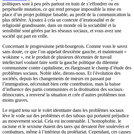
politiques sont à peu près partout en train de s’effondrer ou en
perpétuelle mutation, ce qui rend presque impossible la mise en
place d’un projet politique faisable, au profit de la communication la
plus délétère. Ajoutez à cela un contexte d’irrationalité et de
religiosité grandissante, dans un monde où la sociabilité et la
sensibilité sont gérées par les réseaux sociaux, et vous avez une
société qui part en vrille.
Concernant le progressisme petit-bourgeois. Comme vous le savez
sans doute, ce que l’on appelait deuxième gauche, et maintenant «
wokisme », est le produit de plusieurs décennies de travail
intellectuel voulant faire sortir la gauche politique du dilemme
communisme contre capitalisme, en élargissant le champ d’étude des
problèmes sociaux. Noble idée, dirons-nous. Et l’évolution des
sociétés, depuis les changements de mœurs en passant par
l’immigration, nécessitait bien cette contribution, mais la baisse
d’influence des partis communistes et la droitisation des sociaux-
démocrates, a renversé la situation et crée d’autres problèmes non
moins graves.
Le regard tenu sur le volet identitaire dans les problèmes sociaux
lève le voile sur des problèmes et des tabous qui portaient préjudice
au mouvement social. Cela est incontestable. L’homophobie, le
racisme et le sexisme étaient des tares qui devaient être soulevées et
combattues, même à l’intérieur du prolétariat. Cependant, ces causes