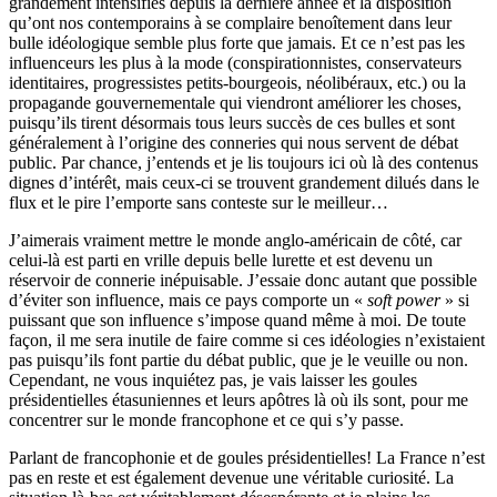
grandement intensifiés depuis la dernière année et la disposition
qu’ont nos contemporains à se complaire benoîtement dans leur
bulle idéologique semble plus forte que jamais. Et ce n’est pas les
influenceurs les plus à la mode (conspirationnistes, conservateurs
identitaires, progressistes petits-bourgeois, néolibéraux, etc.) ou la
propagande gouvernementale qui viendront améliorer les choses,
puisqu’ils tirent désormais tous leurs succès de ces bulles et sont
généralement à l’origine des conneries qui nous servent de débat
public. Par chance, j’entends et je lis toujours ici où là des contenus
dignes d’intérêt, mais ceux-ci se trouvent grandement dilués dans le
flux et le pire l’emporte sans conteste sur le meilleur…
J’aimerais vraiment mettre le monde anglo-américain de côté, car
celui-là est parti en vrille depuis belle lurette et est devenu un
réservoir de connerie inépuisable. J’essaie donc autant que possible
d’éviter son influence, mais ce pays comporte un «
soft power
» si
puissant que son influence s’impose quand même à moi. De toute
façon, il me sera inutile de faire comme si ces idéologies n’existaient
pas puisqu’ils font partie du débat public, que je le veuille ou non.
Cependant, ne vous inquiétez pas, je vais laisser les goules
présidentielles étasuniennes et leurs apôtres là où ils sont, pour me
concentrer sur le monde francophone et ce qui s’y passe.
Parlant de francophonie et de goules présidentielles! La France n’est
pas en reste et est également devenue une véritable curiosité. La