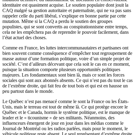
identitaire est quasiment acquise. Le soutien populaire dont jouit la
CAQ malgré sa gestion autoritaire et paternaliste, qui ne va pas sans
rappeler celle du parti libéral, s’explique en bonne partie par cette
mutation. Même si la CAQ a perdu le soutien des groupes
populistes, qui se sont convertis au conspirationnisme entre temps,
cela ne les empêchera pas de reprendre le pouvoir facilement, dans
l’état actuel des choses.
Comme en France, les luttes intercommunautaires et partisanes ont
bien souvent comme conséquence d’empêcher tout regroupement de
masse autour d’une formation politique, voire d’un simple projet de
société. C’est d’ailleurs décevant que cela soit le cas en ce moment,
puisque la situation comporte plusieurs opportunités politiques
majeures. Les fondamentaux sont bien là, mais ce sont les forces
sociales qui sont aux abonnés absents. Ce qui n’est pas du tout le cas
de l’extrême droite, qui fait feu de tout bois et qui est en hausse un
peu partout dans le monde.
Le Québec n’est pas menacé comme le sont la France ou les États-
Unis, mais le terreau est tout de même là. Ce qui protège encore le
Québec et le Canada, hormis le système politique, est le manque de
leader et le « ticounisme » de ses militants. Néanmoins, des
influenceurs émergent de jour en jour dans les médias comme le
Journal de Montréal ou les radios parlées, mais pour le moment, le
véhicule politique reste absent. Le seul représentant d’extrême droite