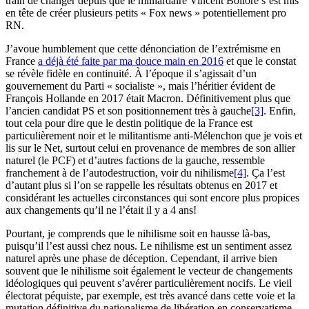
train de changer depuis que le milliardaire Vincent Bolloré s’est mis
en tête de créer plusieurs petits « Fox news » potentiellement pro
RN.
J’avoue humblement que cette dénonciation de l’extrémisme en
France
a déjà été faite par ma douce main en 2016
et que le constat
se révèle fidèle en continuité. À l’époque il s’agissait d’un
gouvernement du Parti « socialiste », mais l’héritier évident de
François Hollande en 2017 était Macron. Définitivement plus que
l’ancien candidat PS et son positionnement très à gauche
[3]
. Enfin,
tout cela pour dire que le destin politique de la France est
particulièrement noir et le militantisme anti-Mélenchon que je vois et
lis sur le Net, surtout celui en provenance de membres de son allier
naturel (le PCF) et d’autres factions de la gauche, ressemble
franchement à de l’autodestruction, voir du nihilisme
[4]
. Ça l’est
d’autant plus si l’on se rappelle les résultats obtenus en 2017 et
considérant les actuelles circonstances qui sont encore plus propices
aux changements qu’il ne l’était il y a 4 ans!
Pourtant, je comprends que le nihilisme soit en hausse là-bas,
puisqu’il l’est aussi chez nous. Le nihilisme est un sentiment assez
naturel après une phase de déception. Cependant, il arrive bien
souvent que le nihilisme soit également le vecteur de changements
idéologiques qui peuvent s’avérer particulièrement nocifs. Le vieil
électorat péquiste, par exemple, est très avancé dans cette voie et la
mutation définitive du nationalisme de libération en conservatisme