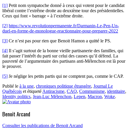
[1]
Petit nom sympatoche donné à ceux qui votent pour le candidat
libéral contre l’extrême droite au deuxième tour des présidentielles.
Ceux qui font « barrage » à l’extrême droite.
[2]
https://www.revolutionpermanente.fr/Darmanin-Le-Pen-Un-
duel-en-forme-de-monologue-reactionnaire-pour-preparer-2022
[3]
Ce n’est pas pour rien que Benoit Hamon a quitté le PS.
[4]
Il s’agit surtout de la bonne vieille partisanerie des familles, qui
fait passer l’intérêt du parti sur celui des causes qu’il défend. La
pauvreté de l’argumentaire des partisans anti-Mélenchon est là pour
le prouver.
[5]
Je néglige les petits partis qui ne comptent pas, comme le CAP.
Publié le
à la une
,
chroniques politique étrangère
,
Journal Le
Québécois
et étiqueté
Antiracisme
,
CAQ
,
Communisme
,
identitaire
,
Identity politics
,
Jean-Luc Mélenchon
,
Lepen
,
Macron
,
Woke
.
Benoit Arcand
Consulter les publications de Benoit Arcand