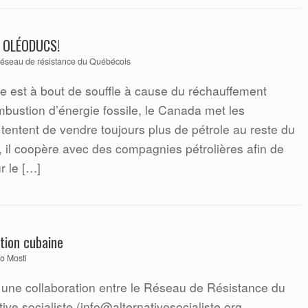
X OLÉODUCS!
éseau de résistance du Québécois
te est à bout de souffle à cause du réchauffement
ombustion d’énergie fossile, le Canada met les
tentent de vendre toujours plus de pétrole au reste du
, il coopère avec des compagnies pétrolières afin de
r le […]
ution cubaine
o Mosti
 une collaboration entre le Réseau de Résistance du
ive socialiste (info@alternativesocialiste.org,