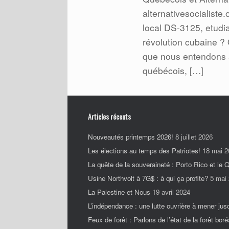
alternativesocialist
local DS-3125, etudi
révolution cubaine ?
que nous entendons à
québécois, […]
Articles récents
Nouveautés printemps 2026!
8 juillet 2026
Les élections au temps des Patriotes!
18 mai 2
La quête de la souveraineté : Porto Rico et le
Usine Northvolt à 7G$ : à qui ça profite?
5 mai
La Palestine et Nous
19 avril 2024
L’indépendance : une lutte ouvrière à mener jus
Feux de forêt : Parlons de l’état de la forêt boré