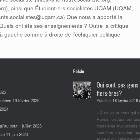
e.org), ainsi que Étudiant-e-s socialistes UQAM (UQAM,
ants.socialistes@uqam.ca) Que nous a apporté la
 Quels ont été ses enseignements ? Outre la critique
 gauche comme à droite de l’échiquier politique
Poésie
Qui sont ces gens
fiers·ères?
025
 Québec
19 février 2025
Publié le
18 février 2019
 2024
« À celles et ceux qui o
Révolution Aux crottées
qu’au bout
1 juillet 2023
brassières Aux crottés
ouvrières et ouvriers a
ale
11 juin 2023
et ceux qui luttent enc