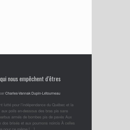
 qui nous empêchent d’êtres
par
Charles-Vannak Dupin-Létourneau
nt lutté pour l’indépendance du Québec et la
 aux poils en-dessous des bras pis sans
 barbus armés de bombes pis de pavés Aux
ux dos brisés et aux poumons noircis À celles
ore pour ce même […]