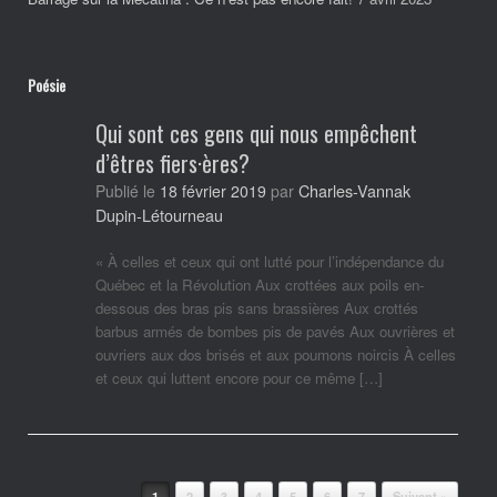
Poésie
Qui sont ces gens qui nous empêchent
d’êtres fiers·ères?
Charles-Vannak
Publié le
18 février 2019
par
Dupin-Létourneau
« À celles et ceux qui ont lutté pour l’indépendance du
Québec et la Révolution Aux crottées aux poils en-
dessous des bras pis sans brassières Aux crottés
barbus armés de bombes pis de pavés Aux ouvrières et
ouvriers aux dos brisés et aux poumons noircis À celles
et ceux qui luttent encore pour ce même […]
Post navigation
1
2
3
4
5
6
7
Suivant »