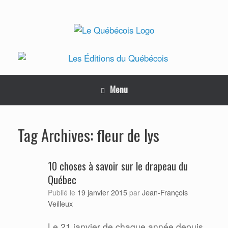
Skip
to
content
Menu
fleur de lys
Tag Archives:
10 choses à savoir sur le drapeau du
Québec
Jean-François
Publié le
19 janvier 2015
par
Veilleux
Le 21 janvier de chaque année depuis