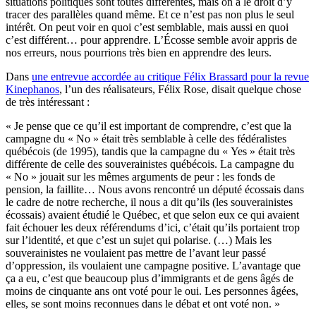
situations politiques sont toutes différentes, mais on a le droit d’y
tracer des parallèles quand même. Et ce n’est pas non plus le seul
intérêt. On peut voir en quoi c’est semblable, mais aussi en quoi
c’est différent… pour apprendre. L’Écosse semble avoir appris de
nos erreurs, nous pourrions très bien en apprendre des leurs.
Dans
une entrevue accordée au critique Félix Brassard pour la revue
Kinephanos
, l’un des réalisateurs, Félix Rose, disait quelque chose
de très intéressant :
« Je pense que ce qu’il est important de comprendre, c’est que la
campagne du « No » était très semblable à celle des fédéralistes
québécois (de 1995), tandis que la campagne du « Yes » était très
différente de celle des souverainistes québécois. La campagne du
« No » jouait sur les mêmes arguments de peur : les fonds de
pension, la faillite… Nous avons rencontré un député écossais dans
le cadre de notre recherche, il nous a dit qu’ils (les souverainistes
écossais) avaient étudié le Québec, et que selon eux ce qui avaient
fait échouer les deux référendums d’ici, c’était qu’ils portaient trop
sur l’identité, et que c’est un sujet qui polarise. (…) Mais les
souverainistes ne voulaient pas mettre de l’avant leur passé
d’oppression, ils voulaient une campagne positive. L’avantage que
ça a eu, c’est que beaucoup plus d’immigrants et de gens âgés de
moins de cinquante ans ont voté pour le oui. Les personnes âgées,
elles, se sont moins reconnues dans le débat et ont voté non. »