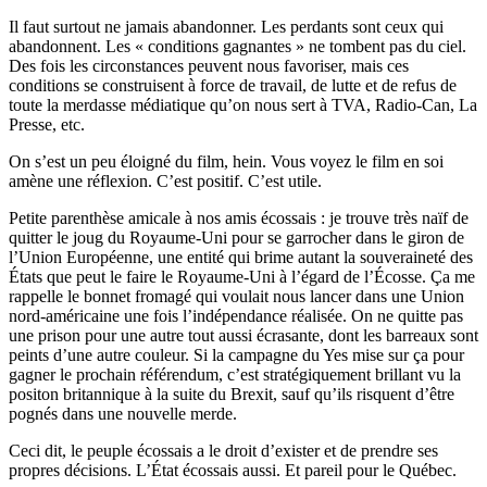
Il faut surtout ne jamais abandonner. Les perdants sont ceux qui
abandonnent. Les « conditions gagnantes » ne tombent pas du ciel.
Des fois les circonstances peuvent nous favoriser, mais ces
conditions se construisent à force de travail, de lutte et de refus de
toute la merdasse médiatique qu’on nous sert à TVA, Radio-Can, La
Presse, etc.
On s’est un peu éloigné du film, hein. Vous voyez le film en soi
amène une réflexion. C’est positif. C’est utile.
Petite parenthèse amicale à nos amis écossais : je trouve très naïf de
quitter le joug du Royaume-Uni pour se garrocher dans le giron de
l’Union Européenne, une entité qui brime autant la souveraineté des
États que peut le faire le Royaume-Uni à l’égard de l’Écosse. Ça me
rappelle le bonnet fromagé qui voulait nous lancer dans une Union
nord-américaine une fois l’indépendance réalisée. On ne quitte pas
une prison pour une autre tout aussi écrasante, dont les barreaux sont
peints d’une autre couleur. Si la campagne du Yes mise sur ça pour
gagner le prochain référendum, c’est stratégiquement brillant vu la
positon britannique à la suite du Brexit, sauf qu’ils risquent d’être
pognés dans une nouvelle merde.
Ceci dit, le peuple écossais a le droit d’exister et de prendre ses
propres décisions. L’État écossais aussi. Et pareil pour le Québec.