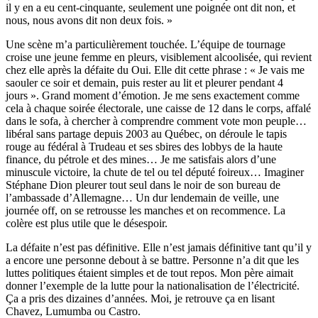
il y en a eu cent-cinquante, seulement une poignée ont dit non, et
nous, nous avons dit non deux fois. »
Une scène m’a particulièrement touchée. L’équipe de tournage
croise une jeune femme en pleurs, visiblement alcoolisée, qui revient
chez elle après la défaite du Oui. Elle dit cette phrase : « Je vais me
saouler ce soir et demain, puis rester au lit et pleurer pendant 4
jours ». Grand moment d’émotion. Je me sens exactement comme
cela à chaque soirée électorale, une caisse de 12 dans le corps, affalé
dans le sofa, à chercher à comprendre comment vote mon peuple…
libéral sans partage depuis 2003 au Québec, on déroule le tapis
rouge au fédéral à Trudeau et ses sbires des lobbys de la haute
finance, du pétrole et des mines… Je me satisfais alors d’une
minuscule victoire, la chute de tel ou tel député foireux… Imaginer
Stéphane Dion pleurer tout seul dans le noir de son bureau de
l’ambassade d’Allemagne… Un dur lendemain de veille, une
journée off, on se retrousse les manches et on recommence. La
colère est plus utile que le désespoir.
La défaite n’est pas définitive. Elle n’est jamais définitive tant qu’il y
a encore une personne debout à se battre. Personne n’a dit que les
luttes politiques étaient simples et de tout repos. Mon père aimait
donner l’exemple de la lutte pour la nationalisation de l’électricité.
Ça a pris des dizaines d’années. Moi, je retrouve ça en lisant
Chavez, Lumumba ou Castro.