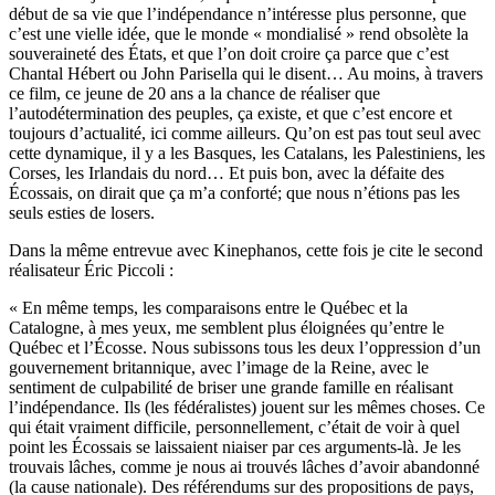
début de sa vie que l’indépendance n’intéresse plus personne, que
c’est une vielle idée, que le monde « mondialisé » rend obsolète la
souveraineté des États, et que l’on doit croire ça parce que c’est
Chantal Hébert ou John Parisella qui le disent… Au moins, à travers
ce film, ce jeune de 20 ans a la chance de réaliser que
l’autodétermination des peuples, ça existe, et que c’est encore et
toujours d’actualité, ici comme ailleurs. Qu’on est pas tout seul avec
cette dynamique, il y a les Basques, les Catalans, les Palestiniens, les
Corses, les Irlandais du nord… Et puis bon, avec la défaite des
Écossais, on dirait que ça m’a conforté; que nous n’étions pas les
seuls esties de losers.
Dans la même entrevue avec Kinephanos, cette fois je cite le second
réalisateur Éric Piccoli :
« En même temps, les comparaisons entre le Québec et la
Catalogne, à mes yeux, me semblent plus éloignées qu’entre le
Québec et l’Écosse. Nous subissons tous les deux l’oppression d’un
gouvernement britannique, avec l’image de la Reine, avec le
sentiment de culpabilité de briser une grande famille en réalisant
l’indépendance. Ils (les fédéralistes) jouent sur les mêmes choses. Ce
qui était vraiment difficile, personnellement, c’était de voir à quel
point les Écossais se laissaient niaiser par ces arguments-là. Je les
trouvais lâches, comme je nous ai trouvés lâches d’avoir abandonné
(la cause nationale). Des référendums sur des propositions de pays,