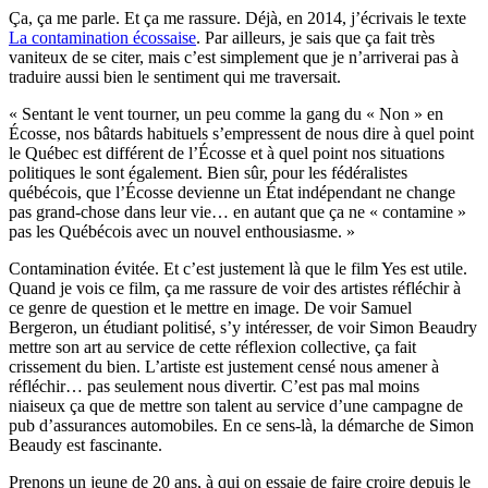
Ça, ça me parle. Et ça me rassure. Déjà, en 2014, j’écrivais le texte
La contamination écossaise
. Par ailleurs, je sais que ça fait très
vaniteux de se citer, mais c’est simplement que je n’arriverai pas à
traduire aussi bien le sentiment qui me traversait.
« Sentant le vent tourner, un peu comme la gang du « Non » en
Écosse, nos bâtards habituels s’empressent de nous dire à quel point
le Québec est différent de l’Écosse et à quel point nos situations
politiques le sont également. Bien sûr, pour les fédéralistes
québécois, que l’Écosse devienne un État indépendant ne change
pas grand-chose dans leur vie… en autant que ça ne « contamine »
pas les Québécois avec un nouvel enthousiasme. »
Contamination évitée. Et c’est justement là que le film Yes est utile.
Quand je vois ce film, ça me rassure de voir des artistes réfléchir à
ce genre de question et le mettre en image. De voir Samuel
Bergeron, un étudiant politisé, s’y intéresser, de voir Simon Beaudry
mettre son art au service de cette réflexion collective, ça fait
crissement du bien. L’artiste est justement censé nous amener à
réfléchir… pas seulement nous divertir. C’est pas mal moins
niaiseux ça que de mettre son talent au service d’une campagne de
pub d’assurances automobiles. En ce sens-là, la démarche de Simon
Beaudy est fascinante.
Prenons un jeune de 20 ans, à qui on essaie de faire croire depuis le