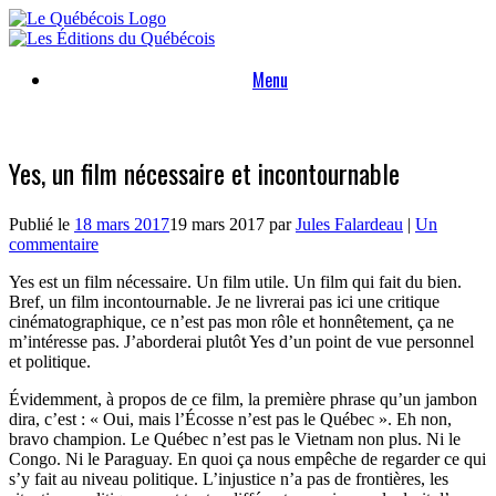
Skip
to
content
Menu
Yes, un film nécessaire et incontournable
Publié le
18 mars 2017
19 mars 2017
par
Jules Falardeau
|
Un
commentaire
Yes est un film nécessaire. Un film utile. Un film qui fait du bien.
Bref, un film incontournable. Je ne livrerai pas ici une critique
cinématographique, ce n’est pas mon rôle et honnêtement, ça ne
m’intéresse pas. J’aborderai plutôt Yes d’un point de vue personnel
et politique.
Évidemment, à propos de ce film, la première phrase qu’un jambon
dira, c’est : « Oui, mais l’Écosse n’est pas le Québec ». Eh non,
bravo champion. Le Québec n’est pas le Vietnam non plus. Ni le
Congo. Ni le Paraguay. En quoi ça nous empêche de regarder ce qui
s’y fait au niveau politique. L’injustice n’a pas de frontières, les