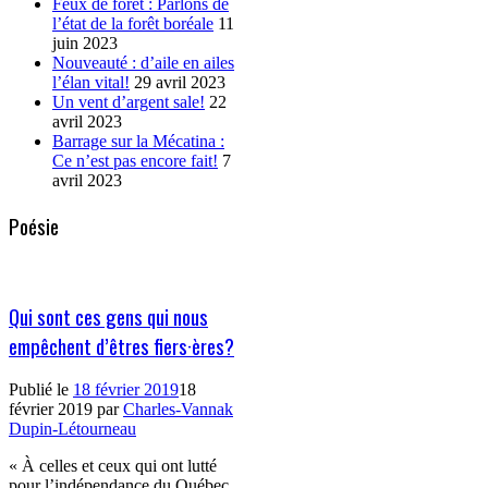
Feux de forêt : Parlons de
l’état de la forêt boréale
11
juin 2023
Nouveauté : d’aile en ailes
l’élan vital!
29 avril 2023
Un vent d’argent sale!
22
avril 2023
Barrage sur la Mécatina :
Ce n’est pas encore fait!
7
avril 2023
Poésie
Qui sont ces gens qui nous
empêchent d’êtres fiers·ères?
Publié le
18 février 2019
18
février 2019
par
Charles-Vannak
Dupin-Létourneau
« À celles et ceux qui ont lutté
pour l’indépendance du Québec