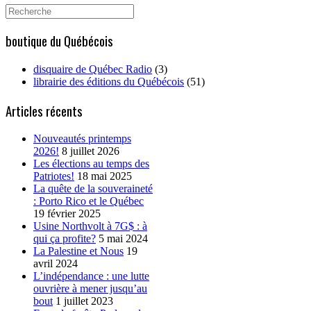
Search
for:
boutique du Québécois
disquaire de Québec Radio
(3)
librairie des éditions du Québécois
(51)
Articles récents
Nouveautés printemps
2026!
8 juillet 2026
Les élections au temps des
Patriotes!
18 mai 2025
La quête de la souveraineté
: Porto Rico et le Québec
19 février 2025
Usine Northvolt à 7G$ : à
qui ça profite?
5 mai 2024
La Palestine et Nous
19
avril 2024
L’indépendance : une lutte
ouvrière à mener jusqu’au
bout
1 juillet 2023