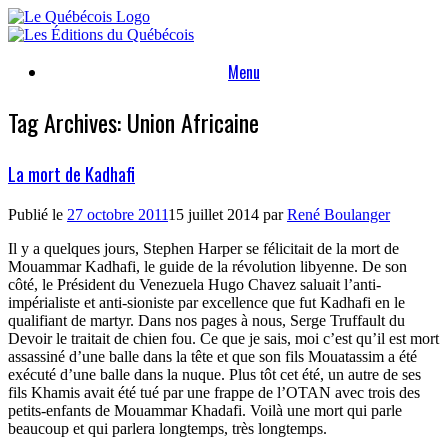
Skip
to
content
Menu
Tag Archives:
Union Africaine
La mort de Kadhafi
Publié le
27 octobre 2011
15 juillet 2014
par
René Boulanger
Il y a quelques jours, Stephen Harper se félicitait de la mort de
Mouammar Kadhafi, le guide de la révolution libyenne. De son
côté, le Président du Venezuela Hugo Chavez saluait l’anti-
impérialiste et anti-sioniste par excellence que fut Kadhafi en le
qualifiant de martyr. Dans nos pages à nous, Serge Truffault du
Devoir le traitait de chien fou. Ce que je sais, moi c’est qu’il est mort
assassiné d’une balle dans la tête et que son fils Mouatassim a été
exécuté d’une balle dans la nuque. Plus tôt cet été, un autre de ses
fils Khamis avait été tué par une frappe de l’OTAN avec trois des
petits-enfants de Mouammar Khadafi. Voilà une mort qui parle
beaucoup et qui parlera longtemps, très longtemps.