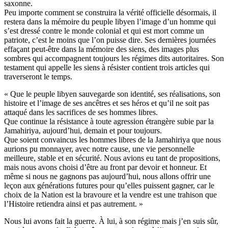
saxonne.
Peu importe comment se construira la vérité officielle désormais, il
restera dans la mémoire du peuple libyen l’image d’un homme qui
s’est dressé contre le monde colonial et qui est mort comme un
patriote, c’est le moins que l’on puisse dire. Ses dernières journées
effaçant peut-être dans la mémoire des siens, des images plus
sombres qui accompagnent toujours les régimes dits autoritaires. Son
testament qui appelle les siens à résister contient trois articles qui
traverseront le temps.
« Que le peuple libyen sauvegarde son identité, ses réalisations, son
histoire et l’image de ses ancêtres et ses héros et qu’il ne soit pas
attaqué dans les sacrifices de ses hommes libres.
Que continue la résistance à toute agression étrangère subie par la
Jamahiriya, aujourd’hui, demain et pour toujours.
Que soient convaincus les hommes libres de la Jamahiriya que nous
aurions pu monnayer, avec notre cause, une vie personnelle
meilleure, stable et en sécurité. Nous avions eu tant de propositions,
mais nous avons choisi d’être au front par devoir et honneur. Et
même si nous ne gagnons pas aujourd’hui, nous allons offrir une
leçon aux générations futures pour qu’elles puissent gagner, car le
choix de la Nation est la bravoure et la vendre est une trahison que
l’Histoire retiendra ainsi et pas autrement. »
Nous lui avons fait la guerre. À lui, à son régime mais j’en suis sûr,