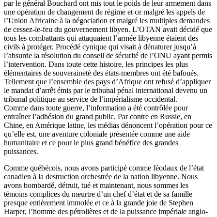
par le général Bouchard ont mis tout le poids de leur armement dans
une opération de changement de régime et ce malgré les appels de
l’Union Africaine à la négociation et malgré les multiples demandes
de cessez-le-feu du gouvernement libyen. L’OTAN avait décidé que
tous les combattants qui attaquaient l’armée libyenne étaient des
civils à protéger. Procédé cynique qui visait à dénaturer jusqu’à
l’absurde la résolution du conseil de sécurité de l’ONU ayant permis
l’intervention. Dans toute cette histoire, les principes les plus
élémentaires de souveraineté des états-membres ont été bafoués.
Tellement que l’ensemble des pays d’Afrique ont refusé d’appliquer
le mandat d’arrêt émis par le tribunal pénal international devenu un
tribunal politique au service de l’impérialisme occidental.
Comme dans toute guerre, l’information a été contrôlée pour
entraîner l’adhésion du grand public. Par contre en Russie, en
Chine, en Amérique latine, les médias dénoncent l’opération pour ce
qu’elle est, une aventure coloniale présentée comme une aide
humanitaire et ce pour le plus grand bénéfice des grandes
puissances.
Comme québécois, nous avons participé comme féodaux de l’état
canadien à la destruction orchestrée de la nation libyenne. Nous
avons bombardé, détruit, tué et maintenant, nous sommes les
témoins complices du meurtre d’un chef d’état et de sa famille
presque entièrement immolée et ce à la grande joie de Stephen
Harper, l’homme des pétrolières et de la puissance impériale anglo-