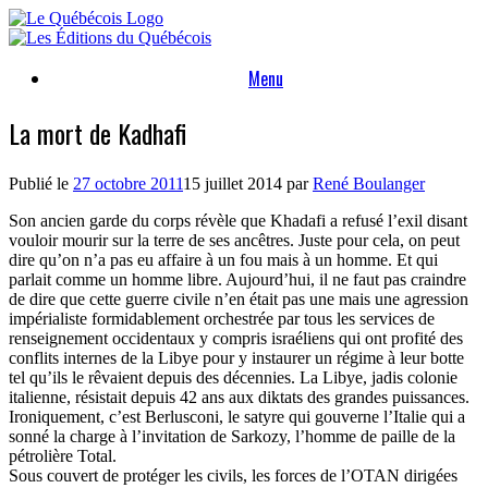
Skip
to
content
Menu
La mort de Kadhafi
Publié le
27 octobre 2011
15 juillet 2014
par
René Boulanger
Son ancien garde du corps révèle que Khadafi a refusé l’exil disant
vouloir mourir sur la terre de ses ancêtres. Juste pour cela, on peut
dire qu’on n’a pas eu affaire à un fou mais à un homme. Et qui
parlait comme un homme libre. Aujourd’hui, il ne faut pas craindre
de dire que cette guerre civile n’en était pas une mais une agression
impérialiste formidablement orchestrée par tous les services de
renseignement occidentaux y compris israéliens qui ont profité des
conflits internes de la Libye pour y instaurer un régime à leur botte
tel qu’ils le rêvaient depuis des décennies. La Libye, jadis colonie
italienne, résistait depuis 42 ans aux diktats des grandes puissances.
Ironiquement, c’est Berlusconi, le satyre qui gouverne l’Italie qui a
sonné la charge à l’invitation de Sarkozy, l’homme de paille de la
pétrolière Total.
Sous couvert de protéger les civils, les forces de l’OTAN dirigées