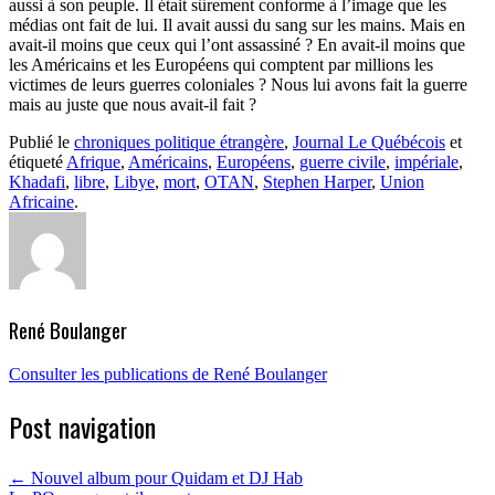
aussi à son peuple. Il était sûrement conforme à l’image que les
médias ont fait de lui. Il avait aussi du sang sur les mains. Mais en
avait-il moins que ceux qui l’ont assassiné ? En avait-il moins que
les Américains et les Européens qui comptent par millions les
victimes de leurs guerres coloniales ? Nous lui avons fait la guerre
mais au juste que nous avait-il fait ?
Publié le
chroniques politique étrangère
,
Journal Le Québécois
et
étiqueté
Afrique
,
Américains
,
Européens
,
guerre civile
,
impériale
,
Khadafi
,
libre
,
Libye
,
mort
,
OTAN
,
Stephen Harper
,
Union
Africaine
.
René Boulanger
Consulter les publications de René Boulanger
Post navigation
←
Nouvel album pour Quidam et DJ Hab