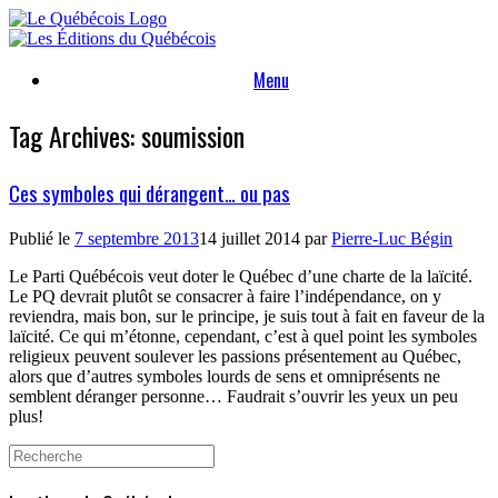
Skip
to
content
Menu
Tag Archives:
soumission
Ces symboles qui dérangent… ou pas
Publié le
7 septembre 2013
14 juillet 2014
par
Pierre-Luc Bégin
Le Parti Québécois veut doter le Québec d’une charte de la laïcité.
Le PQ devrait plutôt se consacrer à faire l’indépendance, on y
reviendra, mais bon, sur le principe, je suis tout à fait en faveur de la
laïcité. Ce qui m’étonne, cependant, c’est à quel point les symboles
religieux peuvent soulever les passions présentement au Québec,
alors que d’autres symboles lourds de sens et omniprésents ne
semblent déranger personne… Faudrait s’ouvrir les yeux un peu
plus!
Search
for: