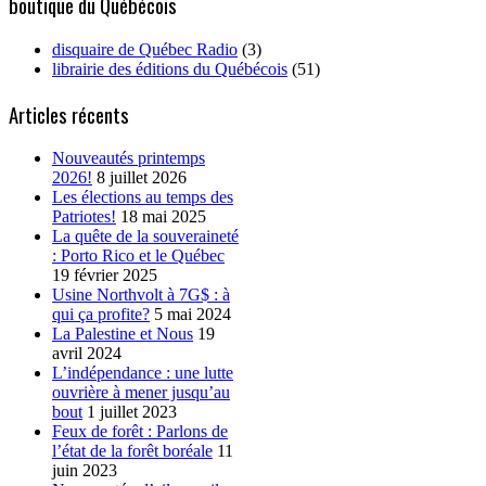
boutique du Québécois
disquaire de Québec Radio
(3)
librairie des éditions du Québécois
(51)
Articles récents
Nouveautés printemps
2026!
8 juillet 2026
Les élections au temps des
Patriotes!
18 mai 2025
La quête de la souveraineté
: Porto Rico et le Québec
19 février 2025
Usine Northvolt à 7G$ : à
qui ça profite?
5 mai 2024
La Palestine et Nous
19
avril 2024
L’indépendance : une lutte
ouvrière à mener jusqu’au
bout
1 juillet 2023
Feux de forêt : Parlons de
l’état de la forêt boréale
11
juin 2023