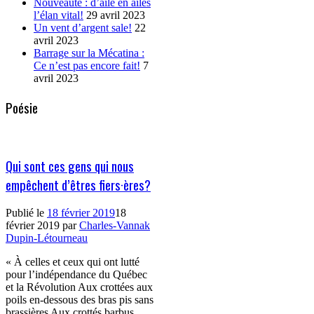
Nouveauté : d’aile en ailes
l’élan vital!
29 avril 2023
Un vent d’argent sale!
22
avril 2023
Barrage sur la Mécatina :
Ce n’est pas encore fait!
7
avril 2023
Poésie
Qui sont ces gens qui nous
empêchent d’êtres fiers·ères?
Publié le
18 février 2019
18
février 2019
par
Charles-Vannak
Dupin-Létourneau
« À celles et ceux qui ont lutté
pour l’indépendance du Québec
et la Révolution Aux crottées aux
poils en-dessous des bras pis sans
brassières Aux crottés barbus