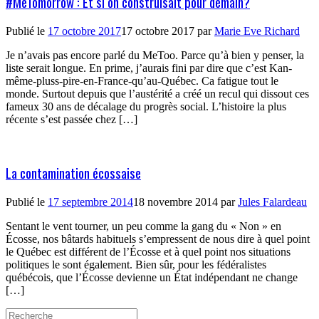
#MeTomorrow : Et si on construisait pour demain?
Publié le
17 octobre 2017
17 octobre 2017
par
Marie Eve Richard
Je n’avais pas encore parlé du MeToo. Parce qu’à bien y penser, la
liste serait longue. En prime, j’aurais fini par dire que c’est Kan-
même-pluss-pire-en-France-qu’au-Québec. Ca fatigue tout le
monde. Surtout depuis que l’austérité a créé un recul qui dissout ces
fameux 30 ans de décalage du progrès social. L’histoire la plus
récente s’est passée chez […]
La contamination écossaise
Publié le
17 septembre 2014
18 novembre 2014
par
Jules Falardeau
Sentant le vent tourner, un peu comme la gang du « Non » en
Écosse, nos bâtards habituels s’empressent de nous dire à quel point
le Québec est différent de l’Écosse et à quel point nos situations
politiques le sont également. Bien sûr, pour les fédéralistes
québécois, que l’Écosse devienne un État indépendant ne change
[…]
Search