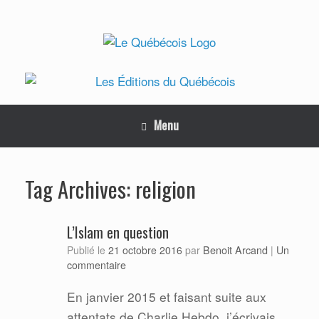
Skip
to
content
Menu
religion
Tag Archives:
L’Islam en question
Benoit Arcand
Publié le
21 octobre 2016
par
|
Un
commentaire
En janvier 2015 et faisant suite aux
attentats de Charlie Hebdo, j’écrivais