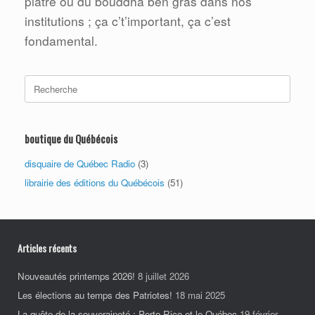
plâtre ou du bouddha ben gras dans nos
institutions ; ça c’t’important, ça c’est
fondamental.
Search
for:
boutique du Québécois
disquaire de Québec Radio
(3)
librairie des éditions du Québécois
(51)
Articles récents
Nouveautés printemps 2026!
8 juillet 2026
Les élections au temps des Patriotes!
18 mai 2025
La quête de la souveraineté : Porto Rico et le Québec
19 février