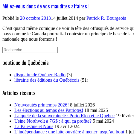
Mêlez-vous donc de vos maudites affaires !
Publié le
20 octobre 2013
14 juillet 2014
par
Patrick R. Bourgeois
C’est quand même comique de voir la tête des offusqués de service qui 
pays comme le Canada pourrait-il contester un principe de base de la 
nationale que nous formons !
Search
for:
boutique du Québécois
disquaire de Québec Radio
(3)
librairie des éditions du Québécois
(51)
Articles récents
Nouveautés printemps 2026!
8 juillet 2026
Les élections au temps des Patriotes!
18 mai 2025
La quête de la souveraineté : Porto Rico et le Québec
19 févrie
Usine Northvolt à 7G$ : à qui ça profite?
5 mai 2024
La Palestine et Nous
19 avril 2024
L’indépendance : une lutte ouvrière à mener jusqu’au bout
1 ju