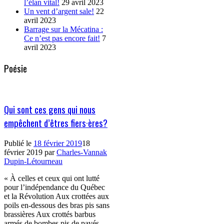
l’élan vital!
29 avril 2023
Un vent d’argent sale!
22
avril 2023
Barrage sur la Mécatina :
Ce n’est pas encore fait!
7
avril 2023
Poésie
Qui sont ces gens qui nous
empêchent d’êtres fiers·ères?
Publié le
18 février 2019
18
février 2019
par
Charles-Vannak
Dupin-Létourneau
« À celles et ceux qui ont lutté
pour l’indépendance du Québec
et la Révolution Aux crottées aux
poils en-dessous des bras pis sans
brassières Aux crottés barbus
armés de bombes pis de pavés