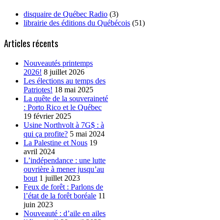
disquaire de Québec Radio
(3)
librairie des éditions du Québécois
(51)
Articles récents
Nouveautés printemps
2026!
8 juillet 2026
Les élections au temps des
Patriotes!
18 mai 2025
La quête de la souveraineté
: Porto Rico et le Québec
19 février 2025
Usine Northvolt à 7G$ : à
qui ça profite?
5 mai 2024
La Palestine et Nous
19
avril 2024
L’indépendance : une lutte
ouvrière à mener jusqu’au
bout
1 juillet 2023
Feux de forêt : Parlons de
l’état de la forêt boréale
11
juin 2023
Nouveauté : d’aile en ailes