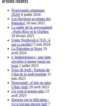
Articles récents
Nouveautés printemps
2026!
8 juillet 2026
Les élections au temps des
Patriotes!
18 mai 2025
La quête de la souveraineté
: Porto Rico et le Québec
19 février 2025
Usine Northvolt à 7G$ : à
qui ça profite?
5 mai 2024
La Palestine et Nous
19
avril 2024
L’indépendance : une lutte
ouvrière à mener jusqu’au
bout
1 juillet 2023
Feux de forêt : Parlons de
l’état de la forêt boréale
11
juin 2023
Nouveauté : d’aile en ailes
l’élan vital!
29 avril 2023
Un vent d’argent sale!
22
avril 2023
Barrage sur la Mécatina :
Ce n’est pas encore fait!
7