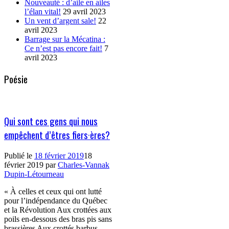
Nouveauté : d’aile en ailes
l’élan vital!
29 avril 2023
Un vent d’argent sale!
22
avril 2023
Barrage sur la Mécatina :
Ce n’est pas encore fait!
7
avril 2023
Poésie
Qui sont ces gens qui nous
empêchent d’êtres fiers·ères?
Publié le
18 février 2019
18
février 2019
par
Charles-Vannak
Dupin-Létourneau
« À celles et ceux qui ont lutté
pour l’indépendance du Québec
et la Révolution Aux crottées aux
poils en-dessous des bras pis sans
brassières Aux crottés barbus