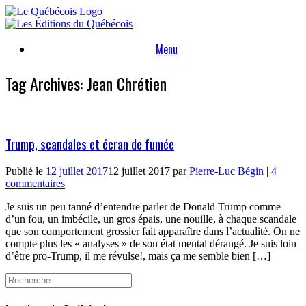
Skip
to
content
Menu
Tag Archives:
Jean Chrétien
Trump, scandales et écran de fumée
Publié le
12 juillet 2017
12 juillet 2017
par
Pierre-Luc Bégin
|
4
commentaires
Je suis un peu tanné d’entendre parler de Donald Trump comme
d’un fou, un imbécile, un gros épais, une nouille, à chaque scandale
que son comportement grossier fait apparaître dans l’actualité. On ne
compte plus les « analyses » de son état mental dérangé. Je suis loin
d’être pro-Trump, il me révulse!, mais ça me semble bien […]
Search
for: