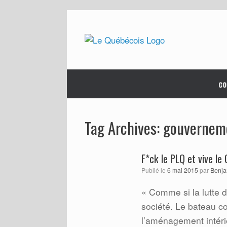
Skip
to
content
co
gouvernem
Tag Archives:
F*ck le PLQ et vive le 
Publié le
6 mai 2015
par
Benja
« Comme si la lutte de
société. Le bateau c
l’aménagement intéri