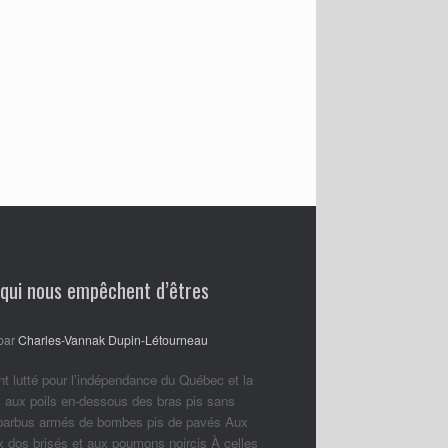
 qui nous empêchent d’êtres
par
Charles-Vannak Dupin-Létourneau
nt lutté pour l’indépendance du Québec et la
 aux poils en-dessous des bras pis sans
 barbus armés de bombes pis de pavés Aux
ux dos brisés et aux poumons noircis À celles