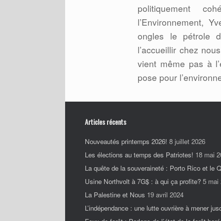
politiquement coh
l’Environnement, Yv
ongles le pétrole d
l’accueillir chez nou
vient même pas à l’e
pose pour l’environn
Articles récents
Nouveautés printemps 2026!
8 juillet 2026
Les élections au temps des Patriotes!
18 mai 2
La quête de la souveraineté : Porto Rico et le
Usine Northvolt à 7G$ : à qui ça profite?
5 mai
La Palestine et Nous
19 avril 2024
L’indépendance : une lutte ouvrière à mener jus