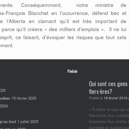
érente. Conséquemment,
notre ministre de
es-François Blanchet en l’occurrence, défend bec et
e l’Alberta en clamant qu’il est très important de
s parce qu’il créera « des milliers d’emplois ».
Il ne lui
sprit, ce faisant, d’évoquer les risques que tout cela
ement.
Poésie
Qui sont ces gens
fiers·ères?
025
 Québec
19 février 2025
Publié le
18 février 2019
 2024
« À celles et ceux qui o
Révolution Aux crottées
qu’au bout
1 juillet 2023
brassières Aux crottés
ouvrières et ouvriers a