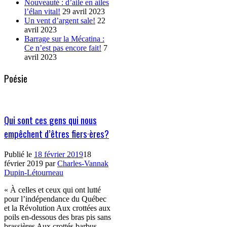
Nouveauté : d’aile en ailes
l’élan vital!
29 avril 2023
Un vent d’argent sale!
22
avril 2023
Barrage sur la Mécatina :
Ce n’est pas encore fait!
7
avril 2023
Poésie
Qui sont ces gens qui nous
empêchent d’êtres fiers·ères?
Publié le
18 février 2019
18
février 2019
par
Charles-Vannak
Dupin-Létourneau
« À celles et ceux qui ont lutté
pour l’indépendance du Québec
et la Révolution Aux crottées aux
poils en-dessous des bras pis sans
brassières Aux crottés barbus