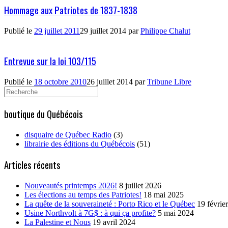
Hommage aux Patriotes de 1837-1838
Publié le
29 juillet 2011
29 juillet 2014
par
Philippe Chalut
Entrevue sur la loi 103/115
Publié le
18 octobre 2010
26 juillet 2014
par
Tribune Libre
Search
for:
boutique du Québécois
disquaire de Québec Radio
(3)
librairie des éditions du Québécois
(51)
Articles récents
Nouveautés printemps 2026!
8 juillet 2026
Les élections au temps des Patriotes!
18 mai 2025
La quête de la souveraineté : Porto Rico et le Québec
19 févrie
Usine Northvolt à 7G$ : à qui ça profite?
5 mai 2024
La Palestine et Nous
19 avril 2024