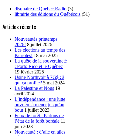
disquaire de Québec Radio
(3)
librairie des éditions du Québécois
(51)
Articles récents
Nouveautés printemps
2026!
8 juillet 2026
Les élections au temps des
Patriotes!
18 mai 2025
La quête de la souveraineté
: Porto Rico et le Québec
19 février 2025
Usine Northvolt à 7G$ : à
qui ça profite?
5 mai 2024
La Palestine et Nous
19
avril 2024
L’indépendance : une lutte
ouvrière à mener jusqu’au
bout
1 juillet 2023
Feux de forêt : Parlons de
l’état de la forêt boréale
11
juin 2023
Nouveauté : d’aile en ailes