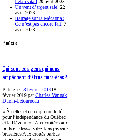
l’élan vital!
29 avril 2023
Un vent d’argent sale!
22
avril 2023
Barrage sur la Mécatina :
Ce n’est pas encore fait!
7
avril 2023
Poésie
Qui sont ces gens qui nous
empêchent d’êtres fiers·ères?
Publié le
18 février 2019
18
février 2019
par
Charles-Vannak
Dupin-Létourneau
« À celles et ceux qui ont lutté
pour l’indépendance du Québec
et la Révolution Aux crottées aux
poils en-dessous des bras pis sans
brassières Aux crottés barbus
armés de bombes pis de pavés