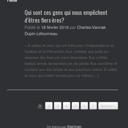
Qui sont ces gens qui nous empêchent
d’êtres fiers·ères?
Charles-Vannak
Publié le
18 février 2019
par
Dupin-Létourneau
« À celles et ceux qui ont lutté pour l’indépendance du
Québec et la Révolution Aux crottées aux poils en-
dessous des bras pis sans brassières Aux crottés
barbus armés de bombes pis de pavés Aux ouvrières et
ouvriers aux dos brisés et aux poumons noircis À celles
et ceux qui luttent encore pour ce même […]
Post navigation
1
2
3
4
5
6
7
Suivant »
Un thème par
SiteOrigin