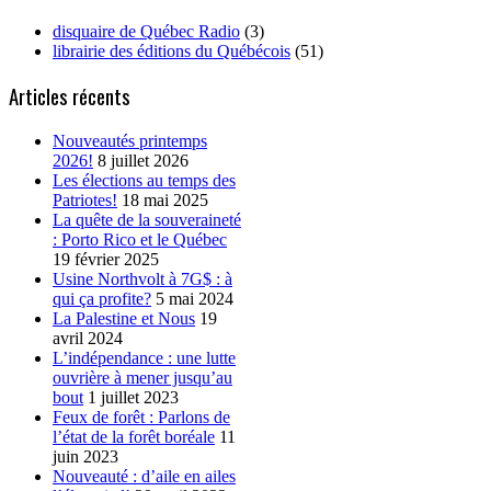
disquaire de Québec Radio
(3)
librairie des éditions du Québécois
(51)
Articles récents
Nouveautés printemps
2026!
8 juillet 2026
Les élections au temps des
Patriotes!
18 mai 2025
La quête de la souveraineté
: Porto Rico et le Québec
19 février 2025
Usine Northvolt à 7G$ : à
qui ça profite?
5 mai 2024
La Palestine et Nous
19
avril 2024
L’indépendance : une lutte
ouvrière à mener jusqu’au
bout
1 juillet 2023
Feux de forêt : Parlons de
l’état de la forêt boréale
11
juin 2023
Nouveauté : d’aile en ailes