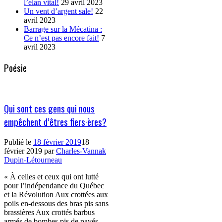
l’élan vital!
29 avril 2023
Un vent d’argent sale!
22
avril 2023
Barrage sur la Mécatina :
Ce n’est pas encore fait!
7
avril 2023
Poésie
Qui sont ces gens qui nous
empêchent d’êtres fiers·ères?
Publié le
18 février 2019
18
février 2019
par
Charles-Vannak
Dupin-Létourneau
« À celles et ceux qui ont lutté
pour l’indépendance du Québec
et la Révolution Aux crottées aux
poils en-dessous des bras pis sans
brassières Aux crottés barbus
armés de bombes pis de pavés