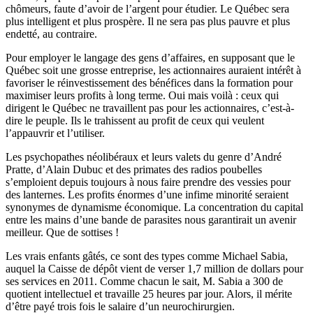
chômeurs, faute d’avoir de l’argent pour étudier. Le Québec sera
plus intelligent et plus prospère. Il ne sera pas plus pauvre et plus
endetté, au contraire.
Pour employer le langage des gens d’affaires, en supposant que le
Québec soit une grosse entreprise, les actionnaires auraient intérêt à
favoriser le réinvestissement des bénéfices dans la formation pour
maximiser leurs profits à long terme. Oui mais voilà : ceux qui
dirigent le Québec ne travaillent pas pour les actionnaires, c’est-à-
dire le peuple. Ils le trahissent au profit de ceux qui veulent
l’appauvrir et l’utiliser.
Les psychopathes néolibéraux et leurs valets du genre d’André
Pratte, d’Alain Dubuc et des primates des radios poubelles
s’emploient depuis toujours à nous faire prendre des vessies pour
des lanternes. Les profits énormes d’une infime minorité seraient
synonymes de dynamisme économique. La concentration du capital
entre les mains d’une bande de parasites nous garantirait un avenir
meilleur. Que de sottises !
Les vrais enfants gâtés, ce sont des types comme Michael Sabia,
auquel la Caisse de dépôt vient de verser 1,7 million de dollars pour
ses services en 2011. Comme chacun le sait, M. Sabia a 300 de
quotient intellectuel et travaille 25 heures par jour. Alors, il mérite
d’être payé trois fois le salaire d’un neurochirurgien.