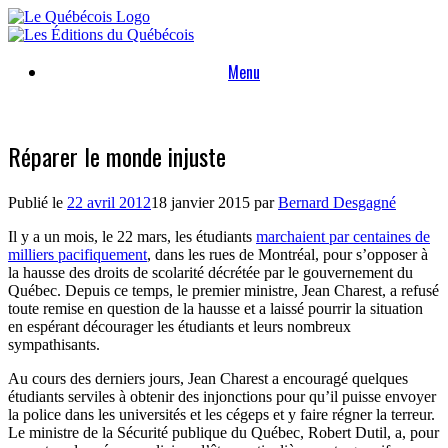
Skip
to
content
Menu
Réparer le monde injuste
Publié le
22 avril 2012
18 janvier 2015
par
Bernard Desgagné
Il y a un mois, le 22 mars, les étudiants
marchaient par centaines de
milliers pacifiquement
, dans les rues de Montréal, pour s’opposer à
la hausse des droits de scolarité décrétée par le gouvernement du
Québec. Depuis ce temps, le premier ministre, Jean Charest, a refusé
toute remise en question de la hausse et a laissé pourrir la situation
en espérant décourager les étudiants et leurs nombreux
sympathisants.
Au cours des derniers jours, Jean Charest a encouragé quelques
étudiants serviles à obtenir des injonctions pour qu’il puisse envoyer
la police dans les universités et les cégeps et y faire régner la terreur.
Le ministre de la Sécurité publique du Québec, Robert Dutil, a, pour