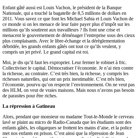
Enfant gâté aussi est Louis Vachon, le président de la Banque
Nationale, qui a touché la bagatelle de 8,5 millions de dollars en
2011. Vous savez ce que font les Michael Sabia et Louis Vachon de
ce monde si on les menace de leur faire payer plus d’impôt sur les
millions qu’ils soutirent aux travailleurs ? Ils font une crise et
menacent le gouvernement de déménager l’entreprise sous des cieux
plus complaisants. Avec le libre-échange et la dérèglementation
débridée, les grands enfants gâtés ont tout ce qu’ils veulent, y
compris un jet privé. Le grand capital est roi.
Moi, je dis qu’il faut les exproprier. Leur fermer le robinet à fric.
Collectiviser le capital. Démocratiser l’économie. Je n’ai rien contre
la richesse, au contraire. C’est très bien, la richesse, y compris les
richesses naturelles, qui ont un prix inestimable. C’est très bien,
l’économie, pourvu qu’on respecte l’environnement. On ne veut pas
des HLM, on veut de vraies maisons. Mais nous n’avons pas besoin
de parasites pour être riches.
La répression à Gatineau
Alors, pendant que monsieur ou madame Tout-le-Monde le cerveau
lavé se plaint au micro de Radio-Canada que les étudiants sont des
enfants gâtés, les oligarques se frottent les mains d’aise, et la police
met nos enfants en prison. C’est ainsi que la répression de Jean