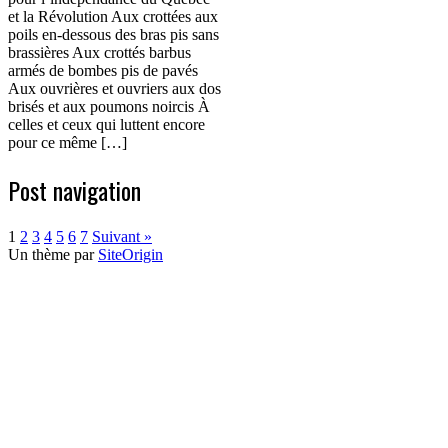
et la Révolution Aux crottées aux
poils en-dessous des bras pis sans
brassières Aux crottés barbus
armés de bombes pis de pavés
Aux ouvrières et ouvriers aux dos
brisés et aux poumons noircis À
celles et ceux qui luttent encore
pour ce même […]
Post navigation
1
2
3
4
5
6
7
Suivant »
Un thème par
SiteOrigin