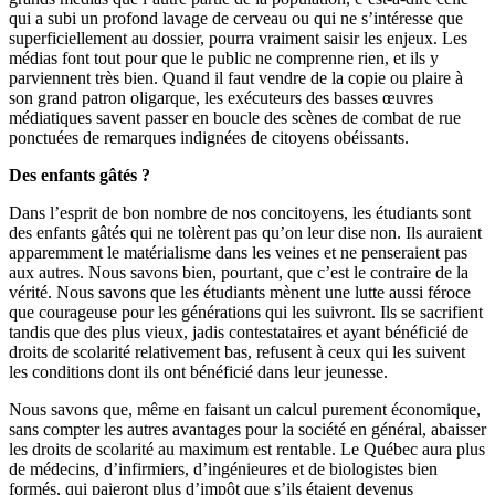
qui a subi un profond lavage de cerveau ou qui ne s’intéresse que
superficiellement au dossier, pourra vraiment saisir les enjeux. Les
médias font tout pour que le public ne comprenne rien, et ils y
parviennent très bien. Quand il faut vendre de la copie ou plaire à
son grand patron oligarque, les exécuteurs des basses œuvres
médiatiques savent passer en boucle des scènes de combat de rue
ponctuées de remarques indignées de citoyens obéissants.
Des enfants gâtés ?
Dans l’esprit de bon nombre de nos concitoyens, les étudiants sont
des enfants gâtés qui ne tolèrent pas qu’on leur dise non. Ils auraient
apparemment le matérialisme dans les veines et ne penseraient pas
aux autres. Nous savons bien, pourtant, que c’est le contraire de la
vérité. Nous savons que les étudiants mènent une lutte aussi féroce
que courageuse pour les générations qui les suivront. Ils se sacrifient
tandis que des plus vieux, jadis contestataires et ayant bénéficié de
droits de scolarité relativement bas, refusent à ceux qui les suivent
les conditions dont ils ont bénéficié dans leur jeunesse.
Nous savons que, même en faisant un calcul purement économique,
sans compter les autres avantages pour la société en général, abaisser
les droits de scolarité au maximum est rentable. Le Québec aura plus
de médecins, d’infirmiers, d’ingénieures et de biologistes bien
formés, qui paieront plus d’impôt que s’ils étaient devenus