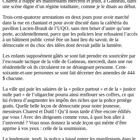
Charest a frappé les manifestants mercredi et jeudi, à Gatineau, dans
une scène digne d’un régime totalitaire, comme je le disais au début.
Trois-cent-quatorze arrestations en deux jours pour avoir marché
dans la rue en chantant et pour avoir discuté dans la cafétéria du
pavillon Lucien-Brault de l’UQO, sans rien briser d’autre qu’une
porte, accidentellement, parce que les policiers leur refusaient l’accès
à un bâtiment public censé être un haut lieu du savoir, de la
démocratie et du choc des idées dont devrait jaillir la lumière.
Les enfants supposément gâtés se sont fait prendre en souricière par
l’escouade tactique de la ville de Gatineau, mercredi, dans une rue
résidentielle où ils circulaient en ne dérangeant personne. Cent-
soixante-et-une personnes se sont fait décerner des amendes de 444
$ chacune.
La ville qui paie les salaires de la « police partout » et de la « justice
nulle part » de l’oligarchie pourra ainsi renflouer ses coffres, ce qui
lui évitera d’augmenter les impôts des riches que la police protège
gratis. Quelle belle leçon de démocratie pour notre jeunesse,
messieurs Charest et Dutil ! Qu’il nous tarde d’être encore édifiés
par vous ! Avec des dirigeants comme vous, à quoi bon aller à
l’université ? Vous nous donnez la seule leçon qui mérite d’être
apprise à vos yeux : celle de la soumission.
Le lendemain, jeudi, la police a laissé entrer les manifestants dans le