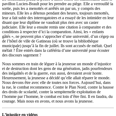
pavillon Lucien-Brault pour les prendre au piège. Elle a verrouillé la
sortie, puis les a menottés et arrêtés un par un, y compris des
mineurs. Elle les a détenus pendant des heures, toujours menottés,
leur a fait subir des interrogatoires et a essayé de les intimider en leur
disant que leur diplôme ne vaudrait plus rien avec un casier
judiciaire. Elle leur a ensuite remis une citation à comparaitre et des
conditions à respecter d’ici la comparution. Ainsi, les « enfants
gâtés », ne peuvent plus s’approcher d’une université, d’un cégep ou
de l’hôtel de ville de Gatineau (où se trouve la bibliothèque
municipale) jusqu’à la fin de juillet. Ils sont accusés de méfait. Quel
méfait ? Être entrés dans la cafétéria d’une université pour écouter
des discours sagement ?
Nous sommes en train de léguer à la jeunesse un monde d’injustice
et de destruction dont les gens de ma génération, jadis pourfendeurs
des inégalités et de la guerre, eux aussi, devraient avoir honte.
Heureusement, la jeunesse a décidé qu’elle allait réparer le monde.
Nous devons être avec elle de toutes nos forces. Aujourd’hui, dans
la rue, le combat recommence. Contre le Plan Nord, contre la hausse
des droits de scolarité, contre la sempiternelle exploitation de
l’homme par l’homme, le combat est loin d’être fini. Il en faudra, du
courage. Mais nous en avons, et nous avons la jeunesse.
L’injustice en vidéos