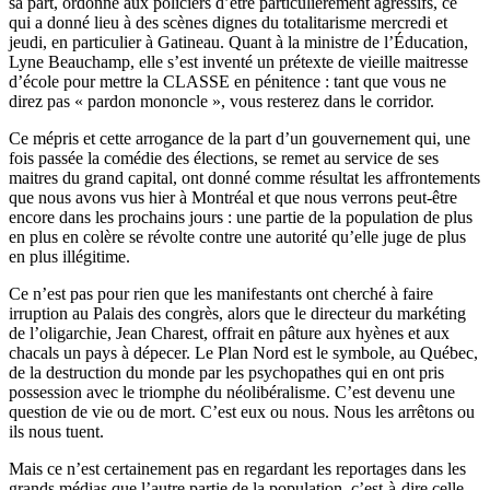
sa part, ordonné aux policiers d’être particulièrement agressifs, ce
qui a donné lieu à des scènes dignes du totalitarisme mercredi et
jeudi, en particulier à Gatineau. Quant à la ministre de l’Éducation,
Lyne Beauchamp, elle s’est inventé un prétexte de vieille maitresse
d’école pour mettre la CLASSE en pénitence : tant que vous ne
direz pas « pardon mononcle », vous resterez dans le corridor.
Ce mépris et cette arrogance de la part d’un gouvernement qui, une
fois passée la comédie des élections, se remet au service de ses
maitres du grand capital, ont donné comme résultat les affrontements
que nous avons vus hier à Montréal et que nous verrons peut-être
encore dans les prochains jours : une partie de la population de plus
en plus en colère se révolte contre une autorité qu’elle juge de plus
en plus illégitime.
Ce n’est pas pour rien que les manifestants ont cherché à faire
irruption au Palais des congrès, alors que le directeur du markéting
de l’oligarchie, Jean Charest, offrait en pâture aux hyènes et aux
chacals un pays à dépecer. Le Plan Nord est le symbole, au Québec,
de la destruction du monde par les psychopathes qui en ont pris
possession avec le triomphe du néolibéralisme. C’est devenu une
question de vie ou de mort. C’est eux ou nous. Nous les arrêtons ou
ils nous tuent.
Mais ce n’est certainement pas en regardant les reportages dans les
grands médias que l’autre partie de la population, c’est-à-dire celle