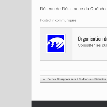
Réseau de Résistance du Québéco
Posted in
communiqués
.
Organisation d
Consulter les pu
Post navigation
←
Patrick Bourgeois sera à St-Jean-sur-Richelieu