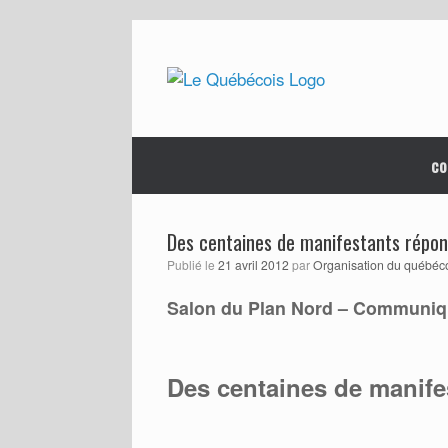
Skip
to
content
co
Des centaines de manifestants répon
Publié le
21 avril 2012
par
Organisation du québéc
Salon du Plan Nord – Communi
Des centaines de manife