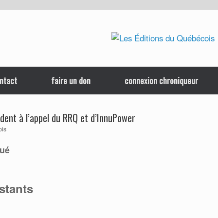
ntact
faire un don
connexion chroniqueur
dent à l’appel du RRQ et d’InnuPower
ois
qué
stants