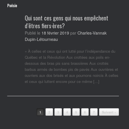
Poésie
Qui sont ces gens qui nous empêchent
d’êtres fiers·ères?
Charles-Vannak
Publié le
18 février 2019
par
Dupin-Létourneau
« À celles et ceux qui ont lutté pour l’indépendance du
Québec et la Révolution Aux crottées aux poils en-
dessous des bras pis sans brassières Aux crottés
barbus armés de bombes pis de pavés Aux ouvrières et
ouvriers aux dos brisés et aux poumons noircis À celles
et ceux qui luttent encore pour ce même […]
Post navigation
1
2
3
4
5
6
7
Suivant »