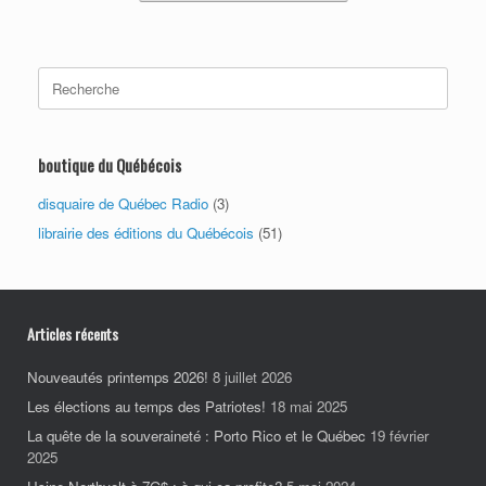
Search
for:
boutique du Québécois
disquaire de Québec Radio
(3)
librairie des éditions du Québécois
(51)
Articles récents
Nouveautés printemps 2026!
8 juillet 2026
Les élections au temps des Patriotes!
18 mai 2025
La quête de la souveraineté : Porto Rico et le Québec
19 février
2025