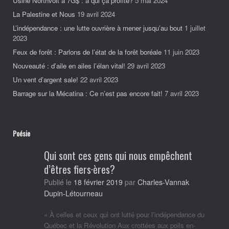
Usine Northvolt à 7G$ : à qui ça profite?
5 mai 2024
La Palestine et Nous
19 avril 2024
L’indépendance : une lutte ouvrière à mener jusqu’au bout
1 juillet
2023
Feux de forêt : Parlons de l’état de la forêt boréale
11 juin 2023
Nouveauté : d’aile en ailes l’élan vital!
29 avril 2023
Un vent d’argent sale!
22 avril 2023
Barrage sur la Mécatina : Ce n’est pas encore fait!
7 avril 2023
Poésie
Qui sont ces gens qui nous empêchent
d’êtres fiers·ères?
Charles-Vannak
Publié le
18 février 2019
par
Dupin-Létourneau
« À celles et ceux qui ont lutté pour l’indépendance du
Québec et la Révolution Aux crottées aux poils en-