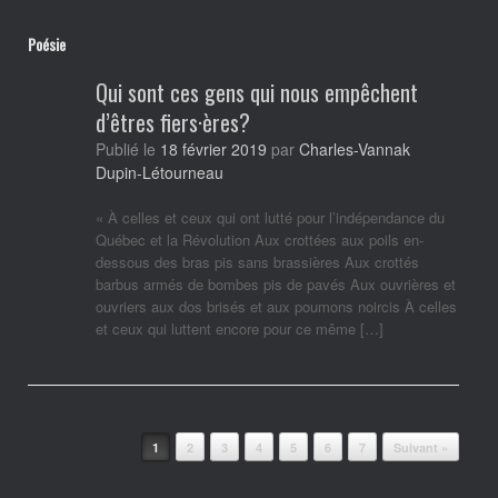
Poésie
Qui sont ces gens qui nous empêchent
d’êtres fiers·ères?
Publié le
18 février 2019
par
Charles-Vannak
Dupin-Létourneau
« À celles et ceux qui ont lutté pour l’indépendance du
Québec et la Révolution Aux crottées aux poils en-
dessous des bras pis sans brassières Aux crottés
barbus armés de bombes pis de pavés Aux ouvrières et
ouvriers aux dos brisés et aux poumons noircis À celles
et ceux qui luttent encore pour ce même […]
Post navigation
1
2
3
4
5
6
7
Suivant »