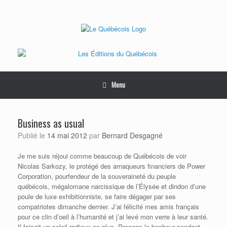
Skip
to
content
Menu
Business as usual
Publié le
14 mai 2012
par
Bernard Desgagné
Je me suis réjoui comme beaucoup de Québécois de voir
Nicolas Sarkozy, le protégé des arnaqueurs financiers de Power
Corporation, pourfendeur de la souveraineté du peuple
québécois, mégalomane narcissique de l’Élysée et dindon d’une
poule de luxe exhibitionniste, se faire dégager par ses
compatriotes dimanche dernier. J’ai félicité mes amis français
pour ce clin d’oeil à l’humanité et j’ai levé mon verre à leur santé.
Il faisait un soleil radieux en plus. Prenons le bonheur pendant