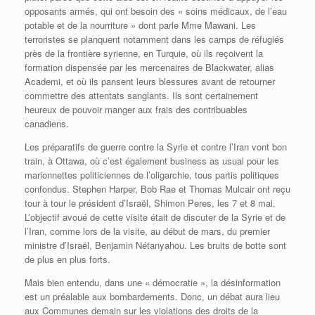
opposants armés, qui ont besoin des « soins médicaux, de l’eau
potable et de la nourriture » dont parle Mme Mawani. Les
terroristes se planquent notamment dans les camps de réfugiés
près de la frontière syrienne, en Turquie, où ils reçoivent la
formation dispensée par les mercenaires de Blackwater, alias
Academi, et où ils pansent leurs blessures avant de retourner
commettre des attentats sanglants. Ils sont certainement
heureux de pouvoir manger aux frais des contribuables
canadiens.
Les préparatifs de guerre contre la Syrie et contre l’Iran vont bon
train, à Ottawa, où c’est également business as usual pour les
marionnettes politiciennes de l’oligarchie, tous partis politiques
confondus. Stephen Harper, Bob Rae et Thomas Mulcair ont reçu
tour à tour le président d’Israël, Shimon Peres, les 7 et 8 mai.
L’objectif avoué de cette visite était de discuter de la Syrie et de
l’Iran, comme lors de la visite, au début de mars, du premier
ministre d’Israël, Benjamin Nétanyahou. Les bruits de botte sont
de plus en plus forts.
Mais bien entendu, dans une « démocratie », la désinformation
est un préalable aux bombardements. Donc, un débat aura lieu
aux Communes demain sur les violations des droits de la