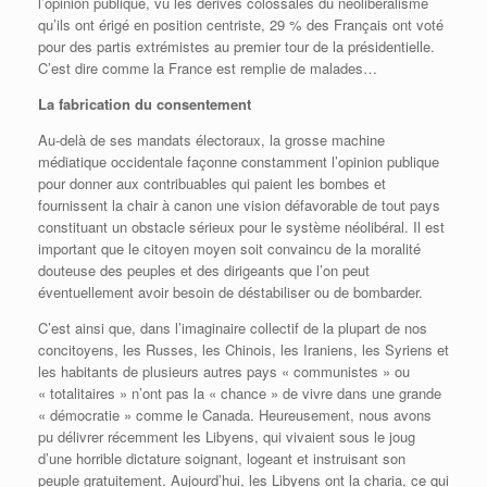
l’opinion publique, vu les dérives colossales du néolibéralisme
qu’ils ont érigé en position centriste, 29 % des Français ont voté
pour des partis extrémistes au premier tour de la présidentielle.
C’est dire comme la France est remplie de malades…
La fabrication du consentement
Au-delà de ses mandats électoraux, la grosse machine
médiatique occidentale façonne constamment l’opinion publique
pour donner aux contribuables qui paient les bombes et
fournissent la chair à canon une vision défavorable de tout pays
constituant un obstacle sérieux pour le système néolibéral. Il est
important que le citoyen moyen soit convaincu de la moralité
douteuse des peuples et des dirigeants que l’on peut
éventuellement avoir besoin de déstabiliser ou de bombarder.
C’est ainsi que, dans l’imaginaire collectif de la plupart de nos
concitoyens, les Russes, les Chinois, les Iraniens, les Syriens et
les habitants de plusieurs autres pays « communistes » ou
« totalitaires » n’ont pas la « chance » de vivre dans une grande
« démocratie » comme le Canada. Heureusement, nous avons
pu délivrer récemment les Libyens, qui vivaient sous le joug
d’une horrible dictature soignant, logeant et instruisant son
peuple gratuitement. Aujourd’hui, les Libyens ont la charia, ce qui