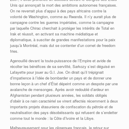
Unis qui annonçait la mort des ambitions autonomes françaises.
On ne reverrait plus d’appui à des pays africains contre la
volonté de Washington, comme au Rwanda. Il n’y aurait plus de
campagne contre les guerres impériales, comme la campagne
par laquelle Chirac cherchait à protéger les intérêts de Total en
Irak et réussit, en activant sa machine médiatique et
diplomatique, à susciter de grandes manifestations pour la paix
jusqu’à Montréal, mais dut se contenter d’un cornet de freedom
fries.
Agenouillé devant la toute-puissance de l’Empire et avide de
récolter les bénéfices de sa servilité, Sarkozy s’est déguisé en
Lafayette pour jouer au G.I. Joe. On dirait qu’il trépignait
d’impatience à l’idée de bombarder un pays et de donner une
bonne leçon à un chef d’État dépeint comme un despote par une
avalanche de mensonges. Après avoir redoublé d’ardeur en
Afghanistan pendant plusieurs années, les soldats obligés
d’obéir à ce nain caractériel se virent affectés récemment à deux
importants projets étasuniens de confiscation du pétrole et de
neutralisation des pays désobéissants qui refusent de s’endetter
comme tout le monde : la Côte d’Ivoire et la Libye.
Malheureusement pour les oligarques français, le retour sur