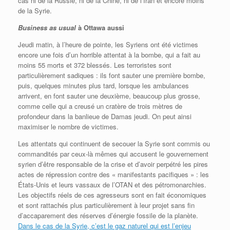
cas ni de la Russie, ni de la Chine, ni de l’Iran et encore moins
de la Syrie.
Business as usual
à Ottawa aussi
Jeudi matin, à l’heure de pointe, les Syriens ont été victimes
encore une fois d’un horrible attentat à la bombe, qui a fait au
moins 55 morts et 372 blessés. Les terroristes sont
particulièrement sadiques : ils font sauter une première bombe,
puis, quelques minutes plus tard, lorsque les ambulances
arrivent, en font sauter une deuxième, beaucoup plus grosse,
comme celle qui a creusé un cratère de trois mètres de
profondeur dans la banlieue de Damas jeudi. On peut ainsi
maximiser le nombre de victimes.
Les attentats qui continuent de secouer la Syrie sont commis ou
commandités par ceux-là mêmes qui accusent le gouvernement
syrien d’être responsable de la crise et d’avoir perpétré les pires
actes de répression contre des « manifestants pacifiques » : les
États-Unis et leurs vassaux de l’OTAN et des pétromonarchies.
Les objectifs réels de ces agresseurs sont en fait économiques
et sont rattachés plus particulièrement à leur projet sans fin
d’accaparement des réserves d’énergie fossile de la planète.
Dans le cas de la Syrie, c’est le gaz naturel qui est l’enjeu