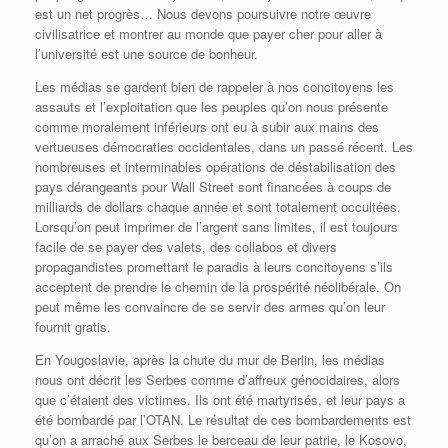
est un net progrès… Nous devons poursuivre notre œuvre
civilisatrice et montrer au monde que payer cher pour aller à
l’université est une source de bonheur.
Les médias se gardent bien de rappeler à nos concitoyens les
assauts et l’exploitation que les peuples qu’on nous présente
comme moralement inférieurs ont eu à subir aux mains des
vertueuses démocraties occidentales, dans un passé récent. Les
nombreuses et interminables opérations de déstabilisation des
pays dérangeants pour Wall Street sont financées à coups de
milliards de dollars chaque année et sont totalement occultées.
Lorsqu’on peut imprimer de l’argent sans limites, il est toujours
facile de se payer des valets, des collabos et divers
propagandistes promettant le paradis à leurs concitoyens s’ils
acceptent de prendre le chemin de la prospérité néolibérale. On
peut même les convaincre de se servir des armes qu’on leur
fournit gratis.
En Yougoslavie, après la chute du mur de Berlin, les médias
nous ont décrit les Serbes comme d’affreux génocidaires, alors
que c’étaient des victimes. Ils ont été martyrisés, et leur pays a
été bombardé par l’OTAN. Le résultat de ces bombardements est
qu’on a arraché aux Serbes le berceau de leur patrie, le Kosovo,