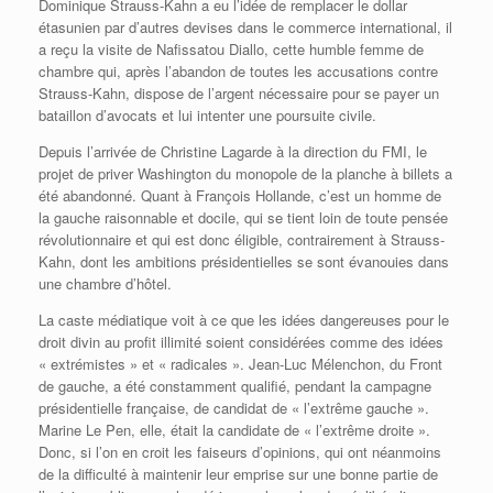
Dominique Strauss-Kahn a eu l’idée de remplacer le dollar
étasunien par d’autres devises dans le commerce international, il
a reçu la visite de Nafissatou Diallo, cette humble femme de
chambre qui, après l’abandon de toutes les accusations contre
Strauss-Kahn, dispose de l’argent nécessaire pour se payer un
bataillon d’avocats et lui intenter une poursuite civile.
Depuis l’arrivée de Christine Lagarde à la direction du FMI, le
projet de priver Washington du monopole de la planche à billets a
été abandonné. Quant à François Hollande, c’est un homme de
la gauche raisonnable et docile, qui se tient loin de toute pensée
révolutionnaire et qui est donc éligible, contrairement à Strauss-
Kahn, dont les ambitions présidentielles se sont évanouies dans
une chambre d’hôtel.
La caste médiatique voit à ce que les idées dangereuses pour le
droit divin au profit illimité soient considérées comme des idées
« extrémistes » et « radicales ». Jean-Luc Mélenchon, du Front
de gauche, a été constamment qualifié, pendant la campagne
présidentielle française, de candidat de « l’extrême gauche ».
Marine Le Pen, elle, était la candidate de « l’extrême droite ».
Donc, si l’on en croit les faiseurs d’opinions, qui ont néanmoins
de la difficulté à maintenir leur emprise sur une bonne partie de