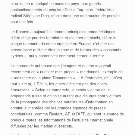
et qu’on en a fabriqué un nouveau pays, aux grands
applaudissements du péquiste Daniel Turp et du fédéraliste
radical Stéphane Dion, réunis dans une communion de pensée
pour une fois.
Le Kosovo a aujourd’hui comme principales caractéristiques
d’être dirigé par des terroristes et d’autres criminels, d’être la
plaque tournante du crime organisé en Europe, d’abriter une
grosse base militaire étasunienne et de former des « opposants
syriens », qui y apprennent comment semer la terreur.
Un camarade qui trouve que j’exagère et qui me suggérait
récemment de « nuancer mes propos » me donnait l’exemple du
« massacre de la place Tiananmen ». « À t’entendre, dit-il, c’est
tout juste si, à Pékin, les chars n’étaient pas des chars
étasuniens. » Selon ce camarade, je serais victime de la
propagande russe et chinoise autant que d’autres sont victimes
de la propagande des chaines satellitaires d’information en
continu alimentées par les grandes agences de presse
occidentales, comme Reuters, AP et l’AFP, qui sont la source de
presque toutes les informations de l’actualité internationale
diffusées par les médias québécois.