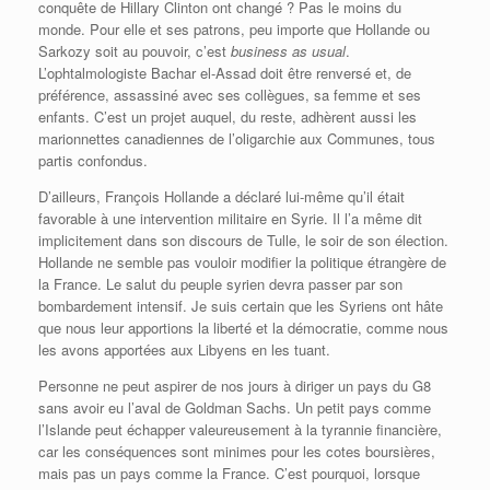
conquête de Hillary Clinton ont changé ? Pas le moins du
monde. Pour elle et ses patrons, peu importe que Hollande ou
Sarkozy soit au pouvoir, c’est
business as usual
.
L’ophtalmologiste Bachar el-Assad doit être renversé et, de
préférence, assassiné avec ses collègues, sa femme et ses
enfants. C’est un projet auquel, du reste, adhèrent aussi les
marionnettes canadiennes de l’oligarchie aux Communes, tous
partis confondus.
D’ailleurs, François Hollande a déclaré lui-même qu’il était
favorable à une intervention militaire en Syrie. Il l’a même dit
implicitement dans son discours de Tulle, le soir de son élection.
Hollande ne semble pas vouloir modifier la politique étrangère de
la France. Le salut du peuple syrien devra passer par son
bombardement intensif. Je suis certain que les Syriens ont hâte
que nous leur apportions la liberté et la démocratie, comme nous
les avons apportées aux Libyens en les tuant.
Personne ne peut aspirer de nos jours à diriger un pays du G8
sans avoir eu l’aval de Goldman Sachs. Un petit pays comme
l’Islande peut échapper valeureusement à la tyrannie financière,
car les conséquences sont minimes pour les cotes boursières,
mais pas un pays comme la France. C’est pourquoi, lorsque