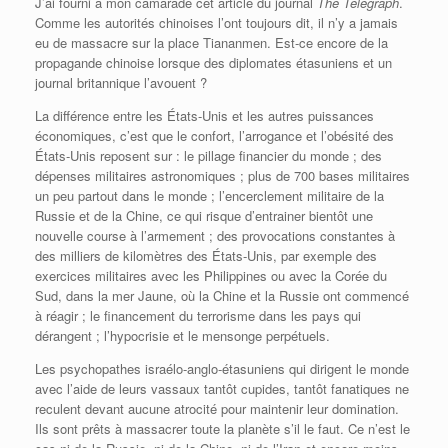
J’ai fourni à mon camarade cet article du journal
The Telegraph
.
Comme les autorités chinoises l’ont toujours dit, il n’y a jamais
eu de massacre sur la place Tiananmen. Est-ce encore de la
propagande chinoise lorsque des diplomates étasuniens et un
journal britannique l’avouent ?
La différence entre les États-Unis et les autres puissances
économiques, c’est que le confort, l’arrogance et l’obésité des
États-Unis reposent sur : le pillage financier du monde ; des
dépenses militaires astronomiques ; plus de 700 bases militaires
un peu partout dans le monde ; l’encerclement militaire de la
Russie et de la Chine, ce qui risque d’entrainer bientôt une
nouvelle course à l’armement ; des provocations constantes à
des milliers de kilomètres des États-Unis, par exemple des
exercices militaires avec les Philippines ou avec la Corée du
Sud, dans la mer Jaune, où la Chine et la Russie ont commencé
à réagir ; le financement du terrorisme dans les pays qui
dérangent ; l’hypocrisie et le mensonge perpétuels.
Les psychopathes israélo-anglo-étasuniens qui dirigent le monde
avec l’aide de leurs vassaux tantôt cupides, tantôt fanatiques ne
reculent devant aucune atrocité pour maintenir leur domination.
Ils sont prêts à massacrer toute la planète s’il le faut. Ce n’est le