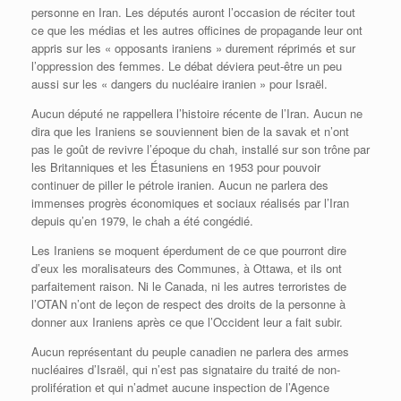
personne en Iran. Les députés auront l’occasion de réciter tout
ce que les médias et les autres officines de propagande leur ont
appris sur les « opposants iraniens » durement réprimés et sur
l’oppression des femmes. Le débat déviera peut-être un peu
aussi sur les « dangers du nucléaire iranien » pour Israël.
Aucun député ne rappellera l’histoire récente de l’Iran. Aucun ne
dira que les Iraniens se souviennent bien de la savak et n’ont
pas le goût de revivre l’époque du chah, installé sur son trône par
les Britanniques et les Étasuniens en 1953 pour pouvoir
continuer de piller le pétrole iranien. Aucun ne parlera des
immenses progrès économiques et sociaux réalisés par l’Iran
depuis qu’en 1979, le chah a été congédié.
Les Iraniens se moquent éperdument de ce que pourront dire
d’eux les moralisateurs des Communes, à Ottawa, et ils ont
parfaitement raison. Ni le Canada, ni les autres terroristes de
l’OTAN n’ont de leçon de respect des droits de la personne à
donner aux Iraniens après ce que l’Occident leur a fait subir.
Aucun représentant du peuple canadien ne parlera des armes
nucléaires d’Israël, qui n’est pas signataire du traité de non-
prolifération et qui n’admet aucune inspection de l’Agence