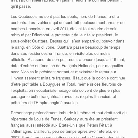
qu’il passe.
Les Québécois ne sont pas les seuls, hors de France, à être
contents. Les Ivoiriens qui se sont fait copieusement arroser de
bombes françaises en avril 2011 étaient tout sourire de voir
rabroué par l’électorat le protecteur de leur faux président, le
sous-préfet Ouattara. Depuis qu’il s’est emparé du pouvoir dans
le sang, en Côte d’Ivoire, Ouattara passe beaucoup de temps
dans ses résidences en France, en visite plus ou moins
officielle. Alassane, de son petit nom, a encore jusqu’au 15 mai,
date d’entrée en fonction de François Hollande, pour magouiller
avec Nicolas le président sortant et maximiser le retour sur
l’investissement militaire français. Il faut que la colonie continue
d’être profitable à Bouygues et Total, même si ces fleurons de
l’exploitation néocoloniale hexagonale doivent de plus en plus
partager le butin françafricain avec les requins financiers et
pétroliers de l’Empire anglo-étasunien.
Personnage profondément imbu de lui-même et tout droit sorti du
répertoire de Louis de Funès, Sarkozy aura été un président
français aussi inféodé aux États-Unis que Pétain l’était à
l’Allemagne. D’ailleurs, peu de temps après avoir été élu, en
2007, il avait prononcé un discours devant le Congrès des États-