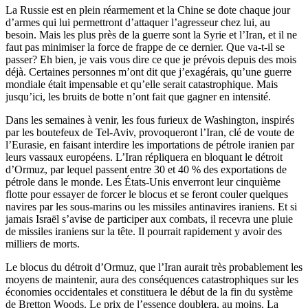
La Russie est en plein réarmement et la Chine se dote chaque jour
d’armes qui lui permettront d’attaquer l’agresseur chez lui, au
besoin. Mais les plus près de la guerre sont la Syrie et l’Iran, et il ne
faut pas minimiser la force de frappe de ce dernier. Que va-t-il se
passer? Eh bien, je vais vous dire ce que je prévois depuis des mois
déjà. Certaines personnes m’ont dit que j’exagérais, qu’une guerre
mondiale était impensable et qu’elle serait catastrophique. Mais
jusqu’ici, les bruits de botte n’ont fait que gagner en intensité.
Dans les semaines à venir, les fous furieux de Washington, inspirés
par les boutefeux de Tel-Aviv, provoqueront l’Iran, clé de voute de
l’Eurasie, en faisant interdire les importations de pétrole iranien par
leurs vassaux européens. L’Iran répliquera en bloquant le détroit
d’Ormuz, par lequel passent entre 30 et 40 % des exportations de
pétrole dans le monde. Les États-Unis enverront leur cinquième
flotte pour essayer de forcer le blocus et se feront couler quelques
navires par les sous-marins ou les missiles antinavires iraniens. Et si
jamais Israël s’avise de participer aux combats, il recevra une pluie
de missiles iraniens sur la tête. Il pourrait rapidement y avoir des
milliers de morts.
Le blocus du détroit d’Ormuz, que l’Iran aurait très probablement les
moyens de maintenir, aura des conséquences catastrophiques sur les
économies occidentales et constituera le début de la fin du système
de Bretton Woods. Le prix de l’essence doublera, au moins. La