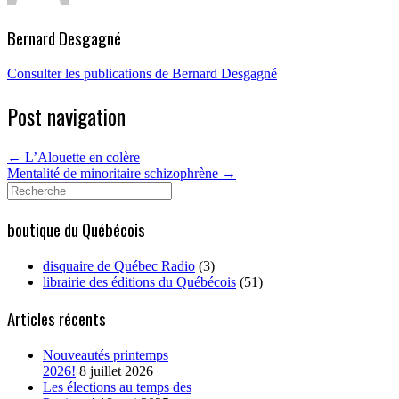
Bernard Desgagné
Consulter les publications de Bernard Desgagné
Post navigation
←
L’Alouette en colère
Mentalité de minoritaire schizophrène
→
Search
for:
boutique du Québécois
disquaire de Québec Radio
(3)
librairie des éditions du Québécois
(51)
Articles récents
Nouveautés printemps
2026!
8 juillet 2026
Les élections au temps des