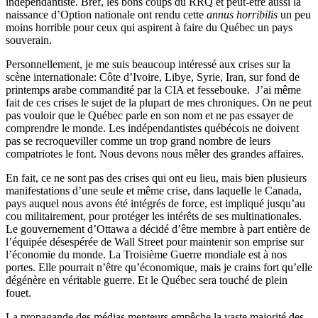
indépendantiste. Bref, les bons coups du RRQ et peut-être aussi la
naissance d’Option nationale ont rendu cette
annus horribilis
un peu
moins horrible pour ceux qui aspirent à faire du Québec un pays
souverain.
Personnellement, je me suis beaucoup intéressé aux crises sur la
scène internationale: Côte d’Ivoire, Libye, Syrie, Iran, sur fond de
printemps arabe commandité par la CIA et fessebouke. J’ai même
fait de ces crises le sujet de la plupart de mes chroniques. On ne peut
pas vouloir que le Québec parle en son nom et ne pas essayer de
comprendre le monde. Les indépendantistes québécois ne doivent
pas se recroqueviller comme un trop grand nombre de leurs
compatriotes le font. Nous devons nous mêler des grandes affaires.
En fait, ce ne sont pas des crises qui ont eu lieu, mais bien plusieurs
manifestations d’une seule et même crise, dans laquelle le Canada,
pays auquel nous avons été intégrés de force, est impliqué jusqu’au
cou militairement, pour protéger les intérêts de ses multinationales.
Le gouvernement d’Ottawa a décidé d’être membre à part entière de
l’équipée désespérée de Wall Street pour maintenir son emprise sur
l’économie du monde. La Troisième Guerre mondiale est à nos
portes. Elle pourrait n’être qu’économique, mais je crains fort qu’elle
dégénère en véritable guerre. Et le Québec sera touché de plein
fouet.
La propagande des médias menteurs empêche la vaste majorité des