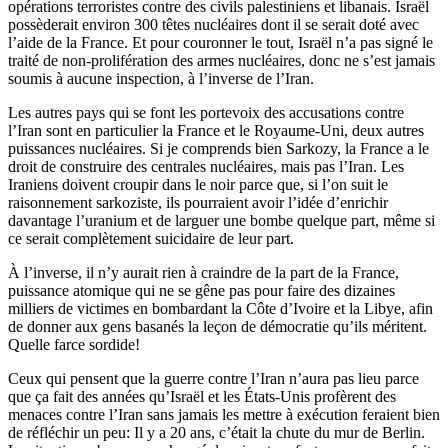
opérations terroristes contre des civils palestiniens et libanais. Israël
possèderait environ 300 têtes nucléaires dont il se serait doté avec
l’aide de la France. Et pour couronner le tout, Israël n’a pas signé le
traité de non-prolifération des armes nucléaires, donc ne s’est jamais
soumis à aucune inspection, à l’inverse de l’Iran.
Les autres pays qui se font les portevoix des accusations contre
l’Iran sont en particulier la France et le Royaume-Uni, deux autres
puissances nucléaires. Si je comprends bien Sarkozy, la France a le
droit de construire des centrales nucléaires, mais pas l’Iran. Les
Iraniens doivent croupir dans le noir parce que, si l’on suit le
raisonnement sarkoziste, ils pourraient avoir l’idée d’enrichir
davantage l’uranium et de larguer une bombe quelque part, même si
ce serait complètement suicidaire de leur part.
À l’inverse, il n’y aurait rien à craindre de la part de la France,
puissance atomique qui ne se gêne pas pour faire des dizaines
milliers de victimes en bombardant la Côte d’Ivoire et la Libye, afin
de donner aux gens basanés la leçon de démocratie qu’ils méritent.
Quelle farce sordide!
Ceux qui pensent que la guerre contre l’Iran n’aura pas lieu parce
que ça fait des années qu’Israël et les États-Unis profèrent des
menaces contre l’Iran sans jamais les mettre à exécution feraient bien
de réfléchir un peu: Il y a 20 ans, c’était la chute du mur de Berlin.