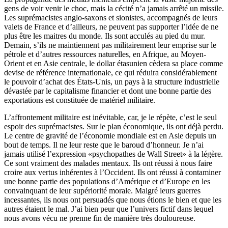
gens de voir venir le choc, mais la cécité n’a jamais arrêté un missile.
Les suprémacistes anglo-saxons et sionistes, accompagnés de leurs
valets de France et d’ailleurs, ne peuvent pas supporter l’idée de ne
plus être les maitres du monde. Ils sont acculés au pied du mur.
Demain, s’ils ne maintiennent pas militairement leur emprise sur le
pétrole et d’autres ressources naturelles, en Afrique, au Moyen-
Orient et en Asie centrale, le dollar étasunien cèdera sa place comme
devise de référence internationale, ce qui réduira considérablement
le pouvoir d’achat des États-Unis, un pays à la structure industrielle
dévastée par le capitalisme financier et dont une bonne partie des
exportations est constituée de matériel militaire.
L’affrontement militaire est inévitable, car, je le répète, c’est le seul
espoir des suprémacistes. Sur le plan économique, ils ont déjà perdu.
Le centre de gravité de l’économie mondiale est en Asie depuis un
bout de temps. Il ne leur reste que le baroud d’honneur. Je n’ai
jamais utilisé l’expression «psychopathes de Wall Street» à la légère.
Ce sont vraiment des malades mentaux. Ils ont réussi à nous faire
croire aux vertus inhérentes à l’Occident. Ils ont réussi à contaminer
une bonne partie des populations d’Amérique et d’Europe en les
convainquant de leur supériorité morale. Malgré leurs guerres
incessantes, ils nous ont persuadés que nous étions le bien et que les
autres étaient le mal. J’ai bien peur que l’univers fictif dans lequel
nous avons vécu ne prenne fin de manière très douloureuse.