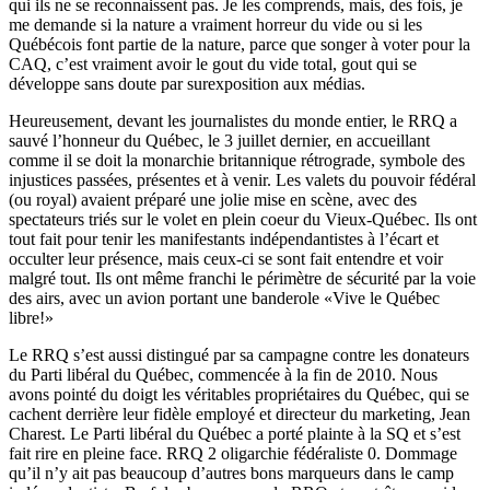
qui ils ne se reconnaissent pas. Je les comprends, mais, des fois, je
me demande si la nature a vraiment horreur du vide ou si les
Québécois font partie de la nature, parce que songer à voter pour la
CAQ, c’est vraiment avoir le gout du vide total, gout qui se
développe sans doute par surexposition aux médias.
Heureusement, devant les journalistes du monde entier, le RRQ a
sauvé l’honneur du Québec, le 3 juillet dernier, en accueillant
comme il se doit la monarchie britannique rétrograde, symbole des
injustices passées, présentes et à venir. Les valets du pouvoir fédéral
(ou royal) avaient préparé une jolie mise en scène, avec des
spectateurs triés sur le volet en plein coeur du Vieux-Québec. Ils ont
tout fait pour tenir les manifestants indépendantistes à l’écart et
occulter leur présence, mais ceux-ci se sont fait entendre et voir
malgré tout. Ils ont même franchi le périmètre de sécurité par la voie
des airs, avec un avion portant une banderole «Vive le Québec
libre!»
Le RRQ s’est aussi distingué par sa campagne contre les donateurs
du Parti libéral du Québec, commencée à la fin de 2010. Nous
avons pointé du doigt les véritables propriétaires du Québec, qui se
cachent derrière leur fidèle employé et directeur du marketing, Jean
Charest. Le Parti libéral du Québec a porté plainte à la SQ et s’est
fait rire en pleine face. RRQ 2 oligarchie fédéraliste 0. Dommage
qu’il n’y ait pas beaucoup d’autres bons marqueurs dans le camp