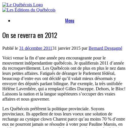
Skip
to
content
Menu
On se reverra en 2012
Publié le
31 décembre 2011
31 janvier 2015
par
Bernard Desgagné
Voici venue la fin d’une année peu encourageante pour le
mouvement indépendantiste québécois. Je qualifierais 2011 d’année
du recroquevillement. Les Québécois ont de plus en plus le nez dans
leurs petites affaires. Fatigués de déranger le Parlement fédéral,
beaucoup d’entre eux ont décidé qu’il valait mieux désormais y
envoyer des députés parlant bilingue. Par exemple, la très unifoliée
Hélène Laverdière, qui a remplacé Gilles Duceppe. Dehors, le Bloc!
Laissons la nation et la langue supérieures s’occuper des vraies
affaires et nous gouverner.
Les Québécois préfèrent la politique provinciale. Soyons
provinciaux. Ils appellent de tous leurs voeux une solution de
rechange au cynique clown Charest parce qu’au moins 70 % d’entre
eux ne pourront jamais se résoudre à voter pour Pauline Marois, en