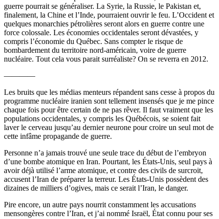
guerre pourrait se généraliser. La Syrie, la Russie, le Pakistan et,
finalement, la Chine et l’Inde, pourraient ouvrir le feu. L’Occident et
quelques monarchies pétrolières seront alors en guerre contre une
force colossale. Les économies occidentales seront dévastées, y
compris l’économie du Québec. Sans compter le risque de
bombardement du territoire nord-américain, voire de guerre
nucléaire. Tout cela vous parait surréaliste? On se reverra en 2012.
————
Les bruits que les médias menteurs répandent sans cesse à propos du
programme nucléaire iranien sont tellement insensés que je me pince
chaque fois pour être certain de ne pas rêver. Il faut vraiment que les
populations occidentales, y compris les Québécois, se soient fait
laver le cerveau jusqu’au dernier neurone pour croire un seul mot de
cette infâme propagande de guerre.
Personne n’a jamais trouvé une seule trace du début de l’embryon
d’une bombe atomique en Iran. Pourtant, les États-Unis, seul pays à
avoir déjà utilisé l’arme atomique, et contre des civils de surcroit,
accusent l’Iran de préparer la terreur. Les États-Unis possèdent des
dizaines de milliers d’ogives, mais ce serait l’Iran, le danger.
Pire encore, un autre pays nourrit constamment les accusations
mensongères contre l’Iran, et j’ai nommé Israël, État connu pour ses