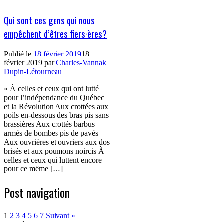
Qui sont ces gens qui nous
empêchent d’êtres fiers·ères?
Publié le
18 février 2019
18
février 2019
par
Charles-Vannak
Dupin-Létourneau
« À celles et ceux qui ont lutté
pour l’indépendance du Québec
et la Révolution Aux crottées aux
poils en-dessous des bras pis sans
brassières Aux crottés barbus
armés de bombes pis de pavés
Aux ouvrières et ouvriers aux dos
brisés et aux poumons noircis À
celles et ceux qui luttent encore
pour ce même […]
Post navigation
1
2
3
4
5
6
7
Suivant »