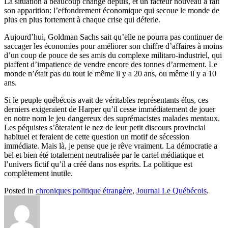
La situation a beaucoup changé depuis, et un facteur nouveau a fait
son apparition: l’effondrement économique qui secoue le monde de
plus en plus fortement à chaque crise qui déferle.
Aujourd’hui, Goldman Sachs sait qu’elle ne pourra pas continuer de
saccager les économies pour améliorer son chiffre d’affaires à moins
d’un coup de pouce de ses amis du complexe militaro-industriel, qui
piaffent d’impatience de vendre encore des tonnes d’armement. Le
monde n’était pas du tout le même il y a 20 ans, ou même il y a 10
ans.
Si le peuple québécois avait de véritables représentants élus, ces
derniers exigeraient de Harper qu’il cesse immédiatement de jouer
en notre nom le jeu dangereux des suprémacistes malades mentaux.
Les péquistes s’ôteraient le nez de leur petit discours provincial
habituel et feraient de cette question un motif de sécession
immédiate. Mais là, je pense que je rêve vraiment. La démocratie a
bel et bien été totalement neutralisée par le cartel médiatique et
l’univers fictif qu’il a créé dans nos esprits. La politique est
complètement inutile.
Posted in
chroniques politique étrangère
,
Journal Le Québécois
.