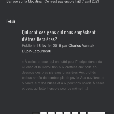
Barrage sur la Mécatina : Ce n’est pas encore fait!
7 avril 2023
Poésie
Qui sont ces gens qui nous empêchent
d’êtres fiers·ères?
Charles-Vannak
Publié le
18 février 2019
par
Dupin-Létourneau
« À celles et ceux qui ont lutté pour l’indépendance du
Québec et la Révolution Aux crottées aux poils en-
dessous des bras pis sans brassières Aux crottés
barbus armés de bombes pis de pavés Aux ouvrières et
ouvriers aux dos brisés et aux poumons noircis À celles
et ceux qui luttent encore pour ce même […]
Post navigation